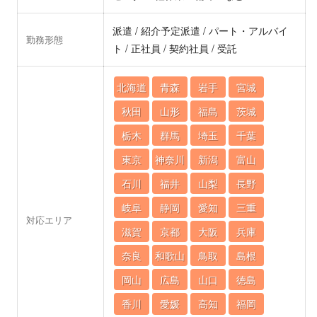
派遣 / 紹介予定派遣 / パート・アルバイ
勤務形態
ト / 正社員 / 契約社員 / 受託
北海道
青森
岩手
宮城
秋田
山形
福島
茨城
栃木
群馬
埼玉
千葉
東京
神奈川
新潟
富山
石川
福井
山梨
長野
岐阜
静岡
愛知
三重
対応エリア
滋賀
京都
大阪
兵庫
奈良
和歌山
鳥取
島根
岡山
広島
山口
徳島
香川
愛媛
高知
福岡