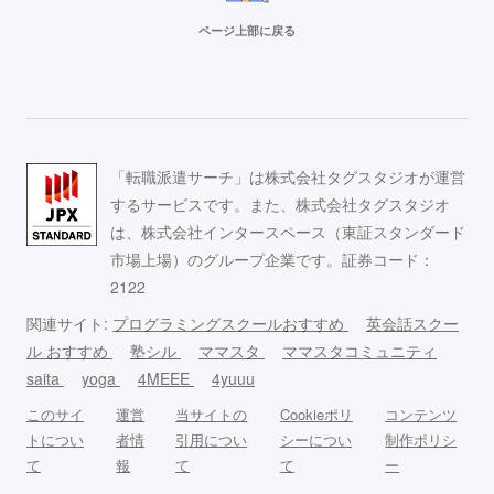
ページ上部に戻る
「転職派遣サーチ」は株式会社タグスタジオが運営
するサービスです。また、株式会社タグスタジオ
は、株式会社インタースペース（東証スタンダード
市場上場）のグループ企業です。証券コード：
2122
関連サイト:
プログラミングスクールおすすめ
英会話スクー
ル おすすめ
塾シル
ママスタ
ママスタコミュニティ
saita
yoga
4MEEE
4yuuu
このサイ
運営
当サイトの
Cookieポリ
コンテンツ
トについ
者情
引用につい
シーについ
制作ポリシ
て
報
て
て
ー