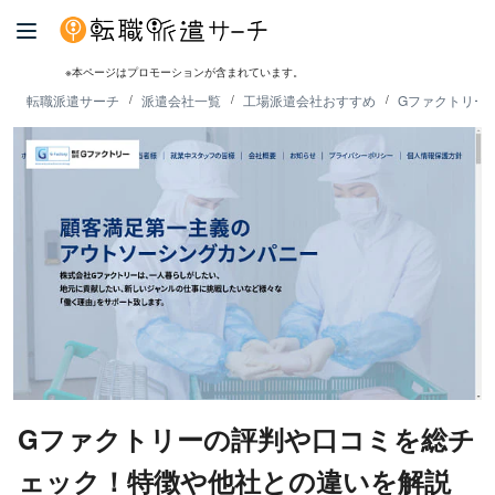
※本ページはプロモーションが含まれています。
転職派遣サーチ
派遣会社一覧
工場派遣会社おすすめ
Gファクトリー
Gファクトリーの評判や口コミを総チ
ェック！特徴や他社との違いを解説