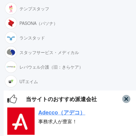
テンプスタッフ
Adecco（アデコ）
PASONA（パソナ）
事務求人が豊富！
ランスタッド
スタッフサービス
スタッフサービス・メディカル
求人数16万件以上の派遣会社！
レバウェル介護（旧：きらケア）
リクルートスタッフィング
UTエイム
派遣満足度14部門でNo.1
テイケイワークス
当サイトのおすすめ派遣会社
Adecco（アデコ）
すべて見る
事務求人が豊富！