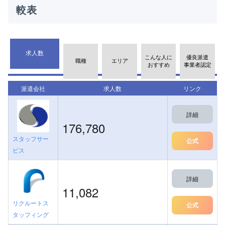
較表
求人数
こんな人に
優良派遣
職種
エリア
おすすめ
事業者認定
派遣会社
求人数
リンク
詳細
176,780
スタッフサー
公式
ビス
詳細
11,082
リクルートス
公式
タッフィング