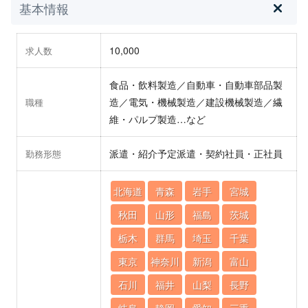
基本情報
10,000
求人数
食品・飲料製造／自動車・自動車部品製
造／電気・機械製造／建設機械製造／繊
職種
維・パルプ製造…など
派遣・紹介予定派遣・契約社員・正社員
勤務形態
北海道
青森
岩手
宮城
秋田
山形
福島
茨城
栃木
群馬
埼玉
千葉
東京
神奈川
新潟
富山
石川
福井
山梨
長野