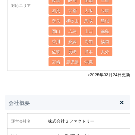
岐阜
静岡
愛知
三重
対応エリア
滋賀
京都
大阪
兵庫
奈良
和歌山
鳥取
島根
岡山
広島
山口
徳島
香川
愛媛
高知
福岡
佐賀
長崎
熊本
大分
宮崎
鹿児島
沖縄
※2025年03月24日更新
会社概要
株式会社Ｇファクトリー
運営会社名