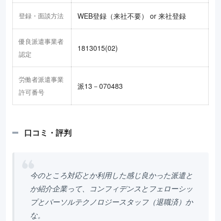
登録・面談方法
WEB登録（来社不要） or 来社登録
優良派遣事業者
1813015(02)
認定
労働者派遣事業
派13－070483
許可番号
口コミ・評判
今のところ対応とか利用した感じ良かった派遣と
か紹介企業って、コンフィデンスとフェローシッ
プとパーソルテクノロジースタッフ（退職済）か
な。