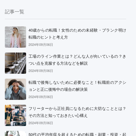
記事一覧
40歳からの転職！女性のための未経験・ブランク明け
転職のヒントと考え方
2024年09月06日
工場のライン作業とは？どんな人が向いているの？き
つい点を克服する方法などを解説
2024年09月06日
転職で後悔しないために必要なこと！転職前のアクシ
ョンと正に後悔中の場合の解決策
2024年09月06日
フリーターから正社員になるために大切なこととは？
その方法と知っておきたい心構え
2024年09月06日
リクルートスタッフィング
50代の平均年収を超えるための転職・副業・投資・起
派遣満足度14部門でNo.1