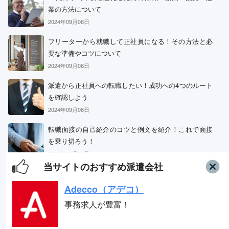
業の方法について
2024年09月06日
Adecco（アデコ）
フリーターから就職して正社員になる！その方法と必
事務求人が豊富！
要な準備やコツについて
2024年09月06日
派遣から正社員への転職したい！成功への4つのルート
スタッフサービス
を確認しよう
求人数16万件以上の派遣会社！
2024年09月06日
転職面接の自己紹介のコツと例文を紹介！これで面接
リクルートスタッフィング
を乗り切ろう！
派遣満足度14部門でNo.1
2024年09月06日
当サイトのおすすめ派遣会社
20代の平均年収は？男女別・都道府県別や30代年収と
の比較も紹介
Adecco（アデコ）
2024年09月06日
事務求人が豊富！
扶養内で働くときの年収の上限は？配偶者控除の条件
ついて解説