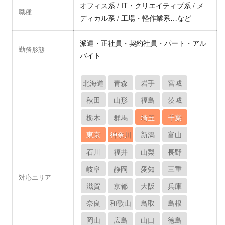
オフィス系 / IT・クリエイティブ系 / メ
職種
ディカル系 / 工場・軽作業系…など
派遣・正社員・契約社員・パート・アル
勤務形態
バイト
北海道
青森
岩手
宮城
秋田
山形
福島
茨城
栃木
群馬
埼玉
千葉
東京
神奈川
新潟
富山
石川
福井
山梨
長野
岐阜
静岡
愛知
三重
対応エリア
滋賀
京都
大阪
兵庫
奈良
和歌山
鳥取
島根
岡山
広島
山口
徳島