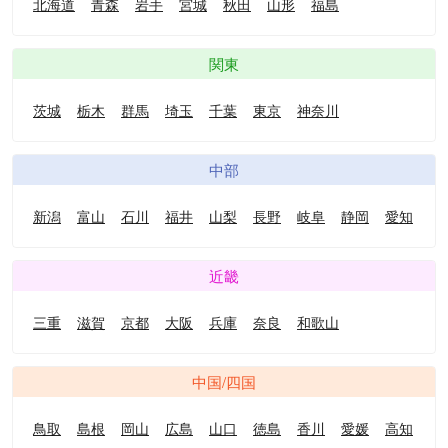
北海道
青森
岩手
宮城
秋田
山形
福島
関東
茨城
栃木
群馬
埼玉
千葉
東京
神奈川
中部
新潟
富山
石川
福井
山梨
長野
岐阜
静岡
愛知
近畿
三重
滋賀
京都
大阪
兵庫
奈良
和歌山
中国/四国
鳥取
島根
岡山
広島
山口
徳島
香川
愛媛
高知