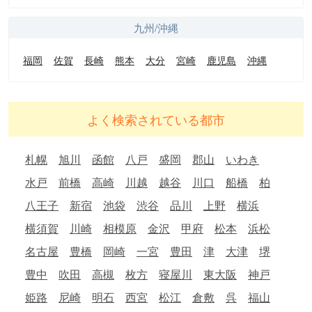
九州/沖縄
福岡
佐賀
長崎
熊本
大分
宮崎
鹿児島
沖縄
よく検索されている都市
札幌
旭川
函館
八戸
盛岡
郡山
いわき
水戸
前橋
高崎
川越
越谷
川口
船橋
柏
八王子
新宿
池袋
渋谷
品川
上野
横浜
横須賀
川崎
相模原
金沢
甲府
松本
浜松
名古屋
豊橋
岡崎
一宮
豊田
津
大津
堺
豊中
吹田
高槻
枚方
寝屋川
東大阪
神戸
姫路
尼崎
明石
西宮
松江
倉敷
呉
福山