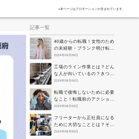
※本ページはプロモーションが含まれています。
記事一覧
40歳からの転職！女性のため
の未経験・ブランク明け転職
のヒントと考え方
2024年09月06日
工場のライン作業とは？どん
な人が向いているの？きつい
点を克服する方法などを解説
2024年09月06日
転職で後悔しないために必要
なこと！転職前のアクション
と正に後悔中の場合の解決策
2024年09月06日
フリーターから正社員になる
ために大切なこととは？その
方法と知っておきたい心構え
2024年09月06日