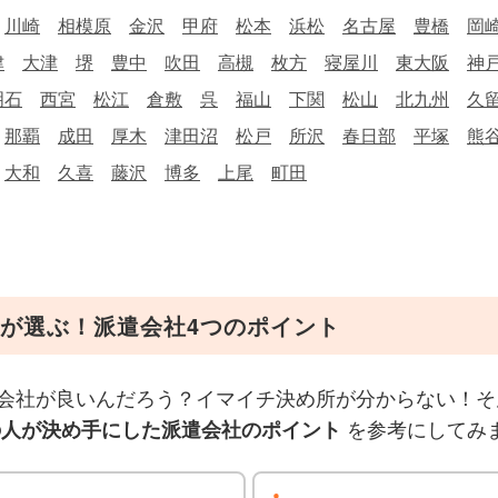
川崎
相模原
金沢
甲府
松本
浜松
名古屋
豊橋
岡
津
大津
堺
豊中
吹田
高槻
枚方
寝屋川
東大阪
神
明石
西宮
松江
倉敷
呉
福山
下関
松山
北九州
久
那覇
成田
厚木
津田沼
松戸
所沢
春日部
平塚
熊
大和
久喜
藤沢
博多
上尾
町田
が選ぶ！派遣会社4つのポイント
会社が良いんだろう？イマイチ決め所が分からない！そ
を参考にしてみ
の人が決め手にした派遣会社のポイント