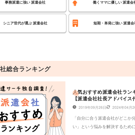
事務派遣に強い
派遣会社
働くママに優しい
派遣会
シニア世代が選ぶ
派遣会社
短期・単発に強い
派遣会
社総合ランキング
人気おすすめ派遣会社ラン
【派遣会社社長アドバイス
2019年09月26日
2024年04月
「自分に合う派遣会社がどこか
い」という悩みを解決するため
社を徹底比較しておすすめの派