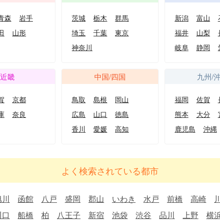
青森
岩手
茨城
栃木
群馬
新潟
富山
田
山形
埼玉
千葉
東京
福井
山梨
神奈川
岐阜
静岡
近畿
中国/四国
九州/
賀
京都
鳥取
島根
岡山
福岡
佐賀
庫
奈良
広島
山口
徳島
熊本
大分
香川
愛媛
高知
鹿児島
沖縄
よく検索されている都市
旭川
函館
八戸
盛岡
郡山
いわき
水戸
前橋
高崎
川口
船橋
柏
八王子
新宿
池袋
渋谷
品川
上野
横