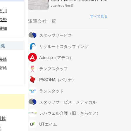
て解説
2024年09月06日
石川
すべて見る
長野
派遣会社一覧
愛知
スタッフサービス
沖縄
リクルートスタッフィング
Adecco（アデコ）
長崎
宮崎
テンプスタッフ
PASONA（パソナ）
ランスタッド
スタッフサービス・メディカル
レバウェル介護（旧：きらケア）
川越
UTエイム
浜