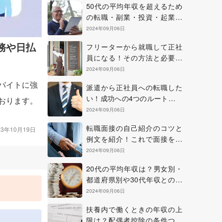
50代の平均年収を超えるため
の転職・副業・投資・起業の
方法について
2024年09月06日
務や日払
フリーターから就職して正社
員になる！その方法と必要な
準備やコツについて
2024年09月06日
バイトに強
派遣から正社員への転職した
い！成功への4つのルートを確
おります。
認しよう
2024年09月06日
転職面接の自己紹介のコツと
23年10月19日
例文を紹介！これで面接を乗
り切ろう！
2024年09月06日
20代の平均年収は？男女別・
都道府県別や30代年収との比
較も紹介
2024年09月06日
扶養内で働くときの年収の上
部
限は？配偶者控除の条件つい