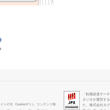
キングを紹介します。株式会社
ラスの中田社長に伺った「失敗
会社の選びかた」や「良い求人
うコツ」を参考に、自分にぴっ
会社を選んで登録してみましょ
る
「転職派遣サーチ
タジオが運営する
サイトの引
Cookieポリシ
コンテンツ制
た、株式会社タグ