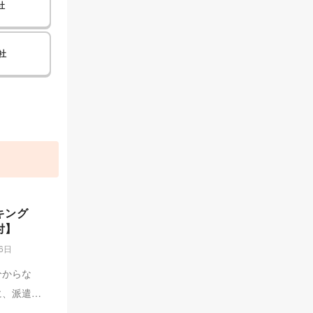
社
社
キング
付】
26日
分からな
に、派遣会
遣会社ラン