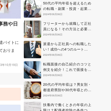
50代の平均年収を超えるため
の転職・副業・投資・起業の
方法について
2024年09月06日
事務や日
フリーターから就職して正社
員になる！その方法と必要な
準備やコツについて
2024年09月06日
遣バイトに
派遣から正社員への転職した
い！成功への4つのルートを確
ておりま
認しよう
2024年09月06日
転職面接の自己紹介のコツと
23年10月19日
例文を紹介！これで面接を乗
り切ろう！
2024年09月06日
20代の平均年収は？男女別・
都道府県別や30代年収との比
較も紹介
2024年09月06日
扶養内で働くときの年収の上
部
限は？配偶者控除の条件つい