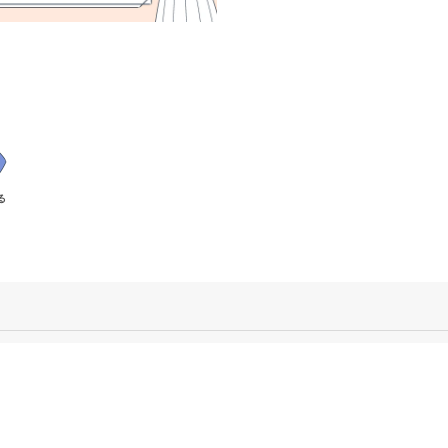
キングを紹介します。株式会社
ラスの中田社長に伺った「失敗
会社の選びかた」や「良い求人
うコツ」を参考に、自分にぴっ
会社を選んで登録してみましょ
る
「転職派遣サーチ
タジオが運営する
サイトの引
Cookieポリシ
コンテンツ制
た、株式会社タグ