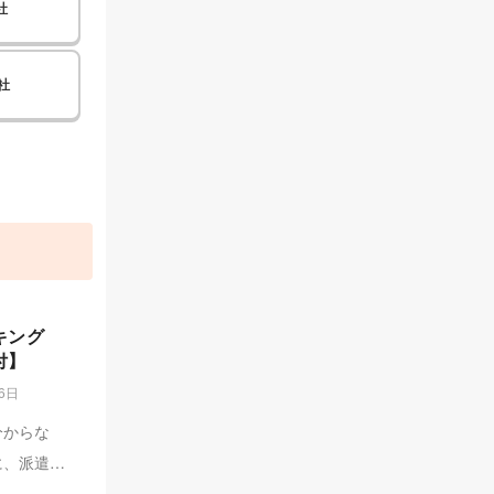
社
社
キング
付】
26日
分からな
に、派遣会
遣会社ラン