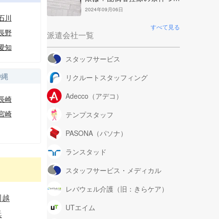
て解説
2024年09月06日
石川
すべて見る
長野
派遣会社一覧
愛知
スタッフサービス
沖縄
リクルートスタッフィング
Adecco（アデコ）
長崎
宮崎
テンプスタッフ
PASONA（パソナ）
ランスタッド
スタッフサービス・メディカル
レバウェル介護（旧：きらケア）
川越
UTエイム
浜