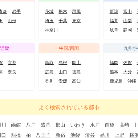
青森
岩手
茨城
栃木
群馬
新潟
富山
田
山形
埼玉
千葉
東京
福井
山梨
神奈川
岐阜
静岡
近畿
中国/四国
九州/
賀
京都
鳥取
島根
岡山
福岡
佐賀
庫
奈良
広島
山口
徳島
熊本
大分
香川
愛媛
高知
鹿児島
沖縄
よく検索されている都市
旭川
函館
八戸
盛岡
郡山
いわき
水戸
前橋
高崎
川口
船橋
柏
八王子
新宿
池袋
渋谷
品川
上野
横