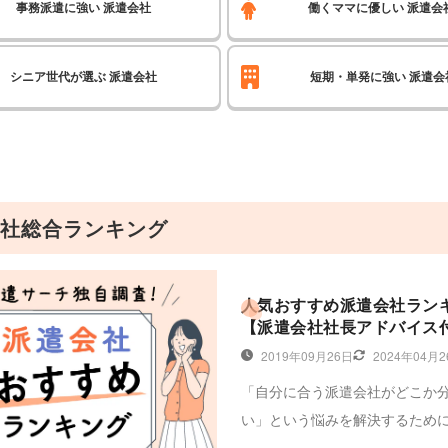
事務派遣に強い
派遣会社
働くママに優しい
派遣会
シニア世代が選ぶ
派遣会社
短期・単発に強い
派遣会
社総合ランキング
人気おすすめ派遣会社ラン
【派遣会社社長アドバイス
2019年09月26日
2024年04月
「自分に合う派遣会社がどこか
い」という悩みを解決するため
社を徹底比較しておすすめの派