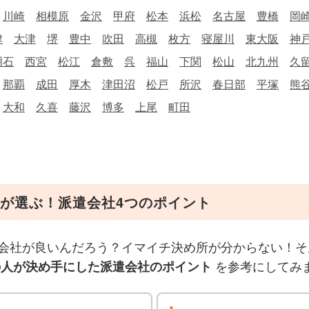
川崎
相模原
金沢
甲府
松本
浜松
名古屋
豊橋
岡
津
大津
堺
豊中
吹田
高槻
枚方
寝屋川
東大阪
神
明石
西宮
松江
倉敷
呉
福山
下関
松山
北九州
久
那覇
成田
厚木
津田沼
松戸
所沢
春日部
平塚
熊
大和
久喜
藤沢
博多
上尾
町田
が選ぶ！派遣会社4つのポイント
会社が良いんだろう？イマイチ決め所が分からない！そ
を参考にしてみ
の人が決め手にした派遣会社のポイント