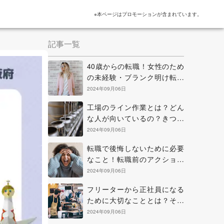
※本ページはプロモーションが含まれています。
記事一覧
40歳からの転職！女性のため
の未経験・ブランク明け転職
のヒントと考え方
2024年09月06日
工場のライン作業とは？どん
な人が向いているの？きつい
点を克服する方法などを解説
2024年09月06日
転職で後悔しないために必要
なこと！転職前のアクション
と正に後悔中の場合の解決策
2024年09月06日
フリーターから正社員になる
ために大切なこととは？その
方法と知っておきたい心構え
2024年09月06日