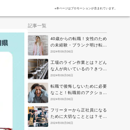
※本ページはプロモーションが含まれています。
記事一覧
40歳からの転職！女性のため
の未経験・ブランク明け転職
のヒントと考え方
2024年09月06日
工場のライン作業とは？どん
な人が向いているの？きつい
点を克服する方法などを解説
2024年09月06日
転職で後悔しないために必要
なこと！転職前のアクション
と正に後悔中の場合の解決策
2024年09月06日
フリーターから正社員になる
ために大切なこととは？その
方法と知っておきたい心構え
2024年09月06日