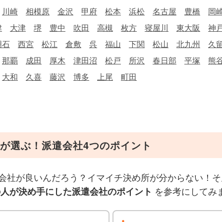
川崎
相模原
金沢
甲府
松本
浜松
名古屋
豊橋
岡
津
大津
堺
豊中
吹田
高槻
枚方
寝屋川
東大阪
神
明石
西宮
松江
倉敷
呉
福山
下関
松山
北九州
久
那覇
成田
厚木
津田沼
松戸
所沢
春日部
平塚
熊
大和
久喜
藤沢
博多
上尾
町田
が選ぶ！派遣会社4つのポイント
会社が良いんだろう？イマイチ決め所が分からない！そ
を参考にしてみ
の人が決め手にした派遣会社のポイント