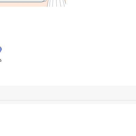
キングを紹介します。株式会社
ラスの中田社長に伺った「失敗
会社の選びかた」や「良い求人
うコツ」を参考に、自分にぴっ
会社を選んで登録してみましょ
る
「転職派遣サーチ
タジオが運営する
サイトの引
Cookieポリシ
コンテンツ制
た、株式会社タグ