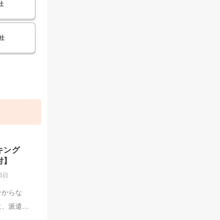
社
社
キング
付】
26日
分からな
に、派遣会
遣会社ラン