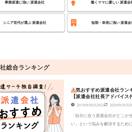
事務派遣に強い
派遣会社
働くママに優しい
派遣会
シニア世代が選ぶ
派遣会社
短期・単発に強い
派遣会
社総合ランキング
人気おすすめ派遣会社ラン
【派遣会社社長アドバイス
2019年09月26日
2024年04月
「自分に合う派遣会社がどこか
い」という悩みを解決するため
社を徹底比較しておすすめの派