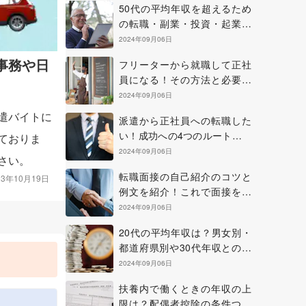
50代の平均年収を超えるため
の転職・副業・投資・起業の
方法について
2024年09月06日
事務や日
フリーターから就職して正社
員になる！その方法と必要な
準備やコツについて
2024年09月06日
遣バイトに
派遣から正社員への転職した
い！成功への4つのルートを確
ておりま
認しよう
2024年09月06日
さい。
転職面接の自己紹介のコツと
23年10月19日
例文を紹介！これで面接を乗
り切ろう！
2024年09月06日
20代の平均年収は？男女別・
都道府県別や30代年収との比
較も紹介
2024年09月06日
扶養内で働くときの年収の上
部
限は？配偶者控除の条件つい