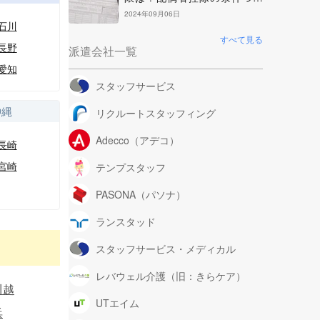
て解説
2024年09月06日
石川
すべて見る
長野
派遣会社一覧
愛知
スタッフサービス
沖縄
リクルートスタッフィング
Adecco（アデコ）
長崎
宮崎
テンプスタッフ
PASONA（パソナ）
ランスタッド
スタッフサービス・メディカル
レバウェル介護（旧：きらケア）
川越
UTエイム
浜