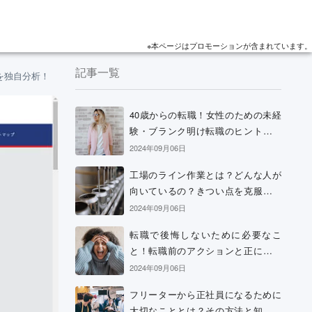
※本ページはプロモーションが含まれています。
記事一覧
を独自分析！
40歳からの転職！女性のための未経
験・ブランク明け転職のヒントと考
え方
2024年09月06日
工場のライン作業とは？どんな人が
向いているの？きつい点を克服する
方法などを解説
2024年09月06日
転職で後悔しないために必要なこ
と！転職前のアクションと正に後悔
中の場合の解決策
2024年09月06日
フリーターから正社員になるために
大切なこととは？その方法と知って