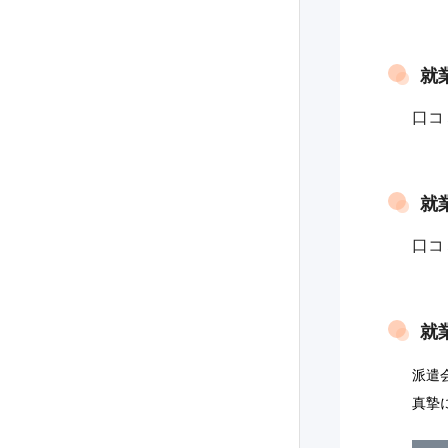
就
口コ
就
口コ
就
派遣
真摯