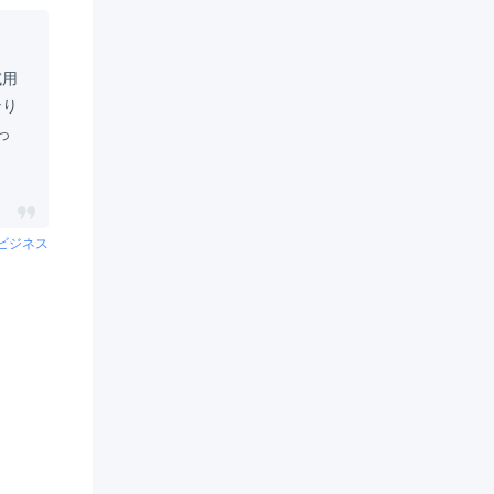
試用
なり
っ
イビジネス