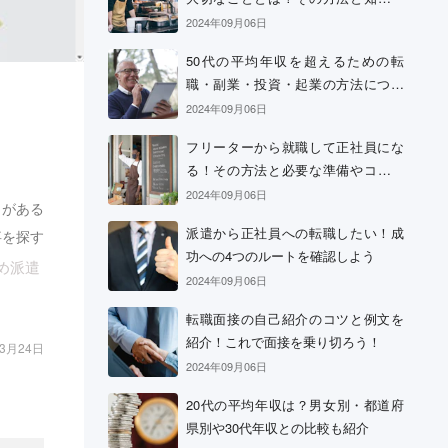
おきたい心構え
2024年09月06日
50代の平均年収を超えるための転
職・副業・投資・起業の方法につい
て
2024年09月06日
ッ
フリーターから就職して正社員にな
る！その方法と必要な準備やコツに
ついて
2024年09月06日
とがある
派遣から正社員への転職したい！成
事を探す
功への4つのルートを確認しよう
め派遣
2024年09月06日
転職面接の自己紹介のコツと例文を
紹介！これで面接を乗り切ろう！
03月24日
2024年09月06日
20代の平均年収は？男女別・都道府
県別や30代年収との比較も紹介