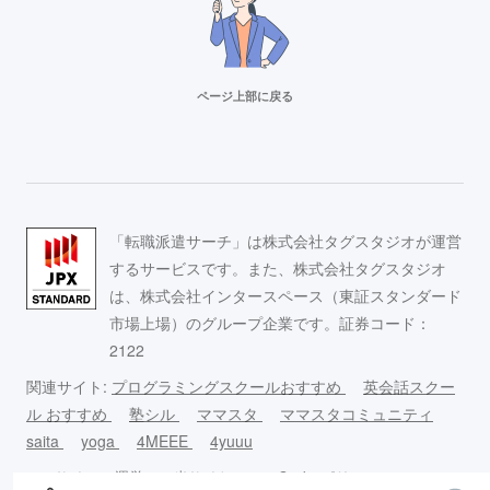
ページ上部に戻る
リクルートスタッフィング
派遣満足度14部門でNo.1
Adecco（アデコ）
「転職派遣サーチ」は株式会社タグスタジオが運営
事務求人が豊富！
するサービスです。また、株式会社タグスタジオ
は、株式会社インタースペース（東証スタンダード
市場上場）のグループ企業です。証券コード：
スタッフサービス
2122
求人数16万件以上の派遣会社！
関連サイト:
プログラミングスクールおすすめ
英会話スクー
ル おすすめ
塾シル
ママスタ
ママスタコミュニティ
リクルートスタッフィング
saita
yoga
4MEEE
4yuuu
派遣満足度14部門でNo.1
このサイ
運営
当サイトの
Cookieポリ
コンテンツ