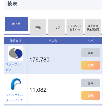
較表
求人数
こんな人に
優良派遣
職種
エリア
おすすめ
事業者認定
派遣会社
求人数
リンク
詳細
176,780
スタッフサー
公式
ビス
詳細
11,082
リクルートス
公式
タッフィング