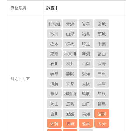
調査中
勤務形態
北海道
青森
岩手
宮城
秋田
山形
福島
茨城
栃木
群馬
埼玉
千葉
東京
神奈川
新潟
富山
石川
福井
山梨
長野
岐阜
静岡
愛知
三重
対応エリア
滋賀
京都
大阪
兵庫
奈良
和歌山
鳥取
島根
岡山
広島
山口
徳島
香川
愛媛
高知
福岡
佐賀
長崎
熊本
大分