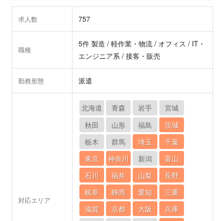
757
求人数
5件 製造 / 軽作業・物流 / オフィス / IT・
職種
エンジニア系 / 接客・販売
派遣
勤務形態
北海道
青森
岩手
宮城
秋田
山形
福島
茨城
栃木
群馬
埼玉
千葉
東京
神奈川
新潟
富山
石川
福井
山梨
長野
岐阜
静岡
愛知
三重
対応エリア
滋賀
京都
大阪
兵庫