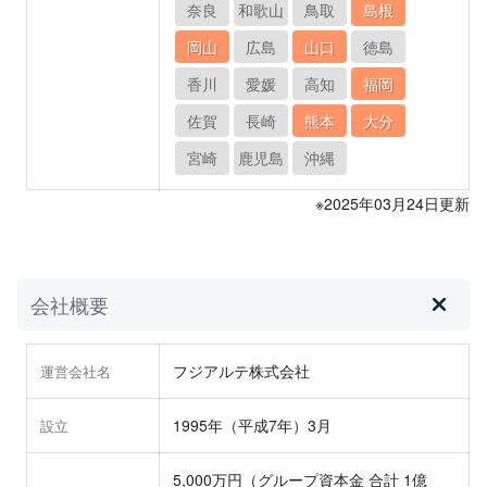
奈良
和歌山
鳥取
島根
岡山
広島
山口
徳島
香川
愛媛
高知
福岡
佐賀
長崎
熊本
大分
宮崎
鹿児島
沖縄
※2025年03月24日更新
会社概要
フジアルテ株式会社
運営会社名
1995年（平成7年）3月
設立
5,000万円（グループ資本金 合計 1億