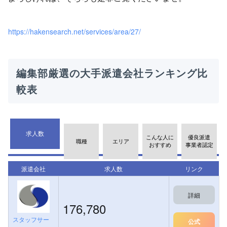
https://hakensearch.net/services/area/27/
編集部厳選の大手派遣会社ランキング比
較表
求人数
こんな人に
優良派遣
職種
エリア
おすすめ
事業者認定
派遣会社
求人数
リンク
詳細
176,780
スタッフサー
公式