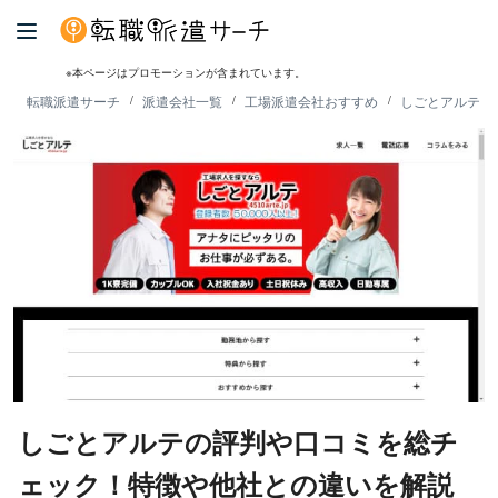
※本ページはプロモーションが含まれています。
転職派遣サーチ
派遣会社一覧
工場派遣会社おすすめ
しごとアルテの
しごとアルテの評判や口コミを総チ
ェック！特徴や他社との違いを解説