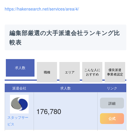
https://hakensearch.net/services/area/4/
編集部厳選の大手派遣会社ランキング比
較表
求人数
こんな人に
優良派遣
職種
エリア
おすすめ
事業者認定
派遣会社
求人数
リンク
詳細
176,780
スタッフサー
公式
ビス