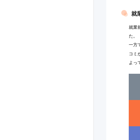
就
就業
た。
一方
コミ
よっ