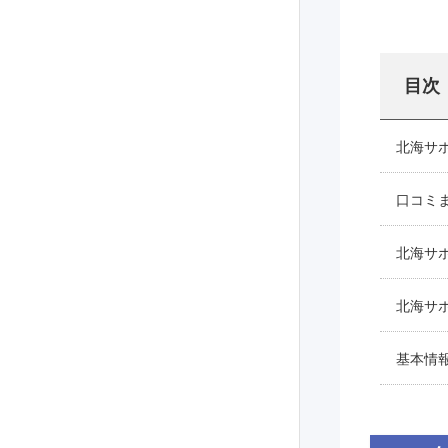
目次
北海サ
口コミ
北海サ
北海サ
基本情