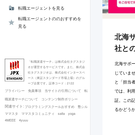
転職エージェントを見る
転職エージェントののおすすめを
見る
北海
社と
「転職派遣サーチ」は株式会社タグスタジ
北海サポ
オが運営するサービスです。また、株式会
じていま
社タグスタジオは、株式会社インタースペ
ース（東証スタンダード市場上場）のグル
と「担当
ープ企業です。証券コード：2122
では、利
プライバシー
免責事項
当サイトの引用について
転
職派遣サーチについて
コンテンツ制作ポリシー
証。この
関連サイト:
プログラミングスクールおすすめ
塾シル
るかどう
ママスタ
ママスタコミュニティ
saita
yoga
4MEEE
4yuuu