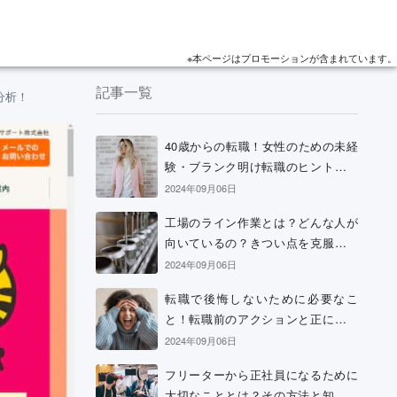
※本ページはプロモーションが含まれています。
記事一覧
分析！
40歳からの転職！女性のための未経
験・ブランク明け転職のヒントと考
え方
2024年09月06日
工場のライン作業とは？どんな人が
向いているの？きつい点を克服する
方法などを解説
2024年09月06日
転職で後悔しないために必要なこ
と！転職前のアクションと正に後悔
中の場合の解決策
2024年09月06日
フリーターから正社員になるために
大切なこととは？その方法と知って