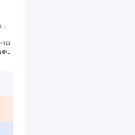
まし
いう口
当者に