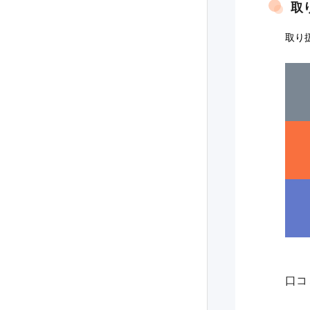
取
取り
口コ