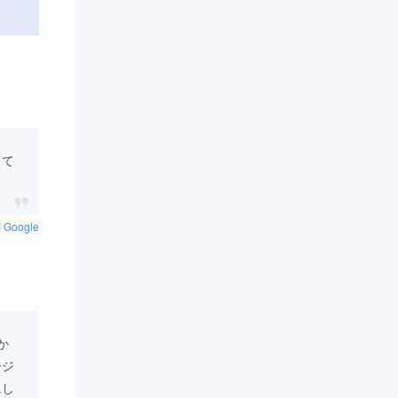
して
:
Google
か
ージ
にし