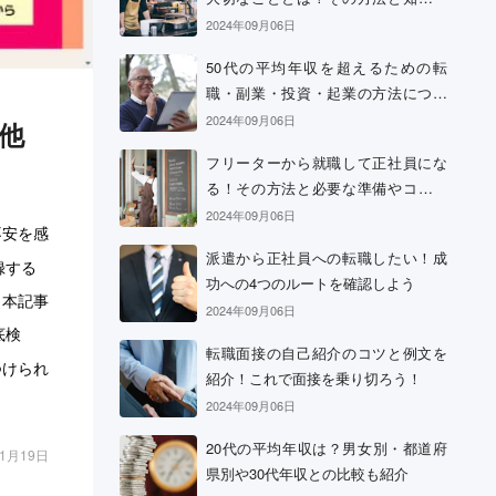
おきたい心構え
2024年09月06日
50代の平均年収を超えるための転
職・副業・投資・起業の方法につい
て
2024年09月06日
他
フリーターから就職して正社員にな
る！その方法と必要な準備やコツに
ついて
2024年09月06日
不安を感
派遣から正社員への転職したい！成
録する
功への4つのルートを確認しよう
。本記事
2024年09月06日
底検
転職面接の自己紹介のコツと例文を
つけられ
紹介！これで面接を乗り切ろう！
2024年09月06日
20代の平均年収は？男女別・都道府
01月19日
県別や30代年収との比較も紹介