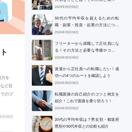
おきたい心構え
2024年09月06日
50代の平均年収を超えるための転
職・副業・投資・起業の方法につい
て
2024年09月06日
フリーターから就職して正社員にな
ント
る！その方法と必要な準備やコツに
ついて
2024年09月06日
派遣から正社員への転職したい！成
功への4つのルートを確認しよう
魅力を
2024年09月06日
」など目
までのプ
転職面接の自己紹介のコツと例文を
紹介！これで面接を乗り切ろう！
2024年09月06日
04月26日
20代の平均年収は？男女別・都道府
県別や30代年収との比較も紹介