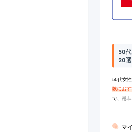
50
20選
50代女
験におす
で、是非
マ