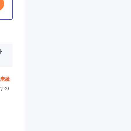
ト
「未経
すの