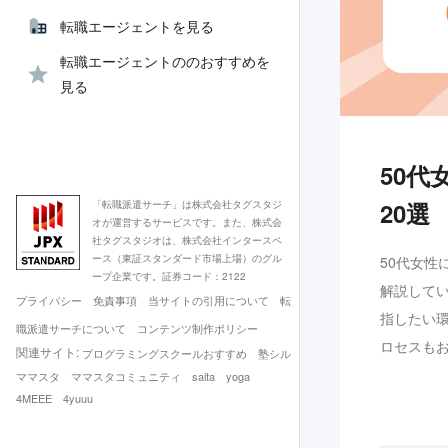
転職エージェントを見る
転職エージェントののおすすめを
見る
50
20選
「転職派遣サーチ」は株式会社タグスタジ
オが運営するサービスです。また、株式会
社タグスタジオは、株式会社インタースペ
ース（東証スタンダード市場上場）のグル
50代女
ープ企業です。証券コード：2122
解説して
プライバシー
免責事項
当サイトの引用について
転
指したい
職派遣サーチについて
コンテンツ制作ポリシー
ロセスも
関連サイト:
プログラミングスクールおすすめ
塾シル
ママスタ
ママスタコミュニティ
saita
yoga
4MEEE
4yuuu