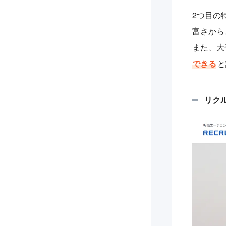
2つ目の
富さから
また、大
できる
と
リク