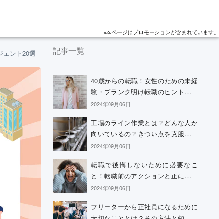
※本ページはプロモーションが含まれています。
記事一覧
ジェント20選
40歳からの転職！女性のための未経
験・ブランク明け転職のヒントと考
え方
2024年09月06日
工場のライン作業とは？どんな人が
向いているの？きつい点を克服する
方法などを解説
2024年09月06日
転職で後悔しないために必要なこ
と！転職前のアクションと正に後悔
中の場合の解決策
2024年09月06日
フリーターから正社員になるために
大切なこととは？その方法と知って