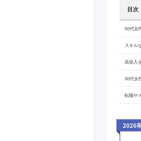
目次
50代
スキル
高収入
50代
転職サ
2026