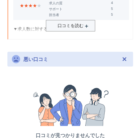
求人の質
★
★
★
★
★
▼総合的な評価
サポート
▼サポートに対する満足度について
担当者
総合的に見て、ハタラクティブはとても使いやすくて信頼
初めて就職する人にはお勧め
できるサイトだと思います。ハタラクティブを利用して良
口コミを読む
▼求人数に対する満足度について
かったです。
▼担当者の満足度について
若手向けのエージェントであったため、未経験/経験が浅い
色んな人にコンサルしているので経験豊富
人材でも活躍できる求人を多く取り揃えていたように感じ
ます。
▼総合的な評価
悪い口コミ
コンサルタントの判断や求人などの相を的確に判断してく
▼給与の満足度について
れて隠れた優良企業が多い
上記で述べたように、若手向けの求人が多かったため、同
世代の給与と比較すると同程度か、やや低いものが多かっ
たと感じます。経験者募集の求人であれば、前職に比べ給
与が上がるものもありました。取り立てて良かった・悪か
ったと評せる額ではなかったので、普通かなと思います。
▼求人の質の満足度について
新たなことにチャレンジしたいと思いハタラクティブさん
口コミが見つかりませんでした
を利用した際、未経験でも始められる求人を多くご紹介い