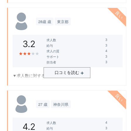
求人数はとても多くて、自分の希望やスキルに合わせて検
索できるので、満足度は高いです。
28歳 歳
東京都
▼給与の満足度について
給与も他のサイトよりも良い条件で提示されていると感じ
ました。
求人数
3.2
給与
▼求人の質の満足度について
求人の質
★
★
★
★
★
サポート
求人の質も高くて、詳細な情報や口コミが見られるので、
担当者
安心して応募できました。
口コミを読む
▼求人数に対する満足度について
▼サポートに対する満足度について
福利厚生や給料がしっかりしていて安心
サポートも充実していて、応募から採用までの流れや書類
作成などについて丁寧に教えてくれました。
▼給与の満足度について
27 歳
神奈川県
比較的給与が高く、満足
▼担当者の満足度について
担当者も親切で、常に連絡を取り合ってくれて、相談に乗
▼求人の質の満足度について
求人数
ってくれました。
4.2
比較的、新進気鋭の企業が多く給与が高い
給与