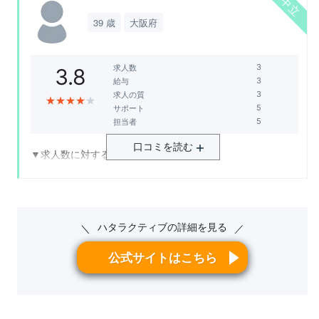
ェントかなと思います。担当にもよるかと思いますが、私
39 歳
大阪府
▼給与の満足度について
の担当さんはとても明るく前向きな方だったので、転職活
紹介してもらった求人の給与に関しては、まぁ普通の金額
動も前向きに行うことができました。
だと感じた。
求人数
3.8
給与
▼求人の質の満足度について
求人の質
★
★
★
★
★
サポート
求人の質は、とくに一般職なら問題ないと思うが、専門的
担当者
な物とくに、クリエイティブ系は、ほぼないので、この票
口コミを読む
かにした。
▼求人数に対する満足度について
ハタラクティブの求人数は、他の大手転職エージェントと
▼サポートに対する満足度について
比べると少ないですが、しかし専門的な企業を取り扱って
サポートに関しては、丁寧に対応をしてくれたり、ないな
いるわけではないので、求人案件数が少ないといった感じ
かでも紹介できそうな求人を見せてくれた。
もありませんでした。
ハタラクティブの詳細を見る
＼
／
▼担当者の満足度について
公式サイトはこちら
▼給与の満足度について
明るい方がたんとうしてくれて、話していてとてもよかっ
大手企業の求人案件は少なく、どちらかというと中小企業
た。
の求人案件が多いため、給与自体は極端に良いものはあり
ませんでした。