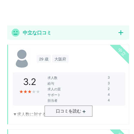
ただきました。社名は伏せますが、中にはそこそこ大きな
企業の求人もあったりしたので、評価のポイントとさせて
いただきました。
中立な口コミ
▼サポートに対する満足度について
職務経歴書の添削・面接対策などはこちらが希望すればし
っかりと行なっていただけました。また、転職活動時にま
だ職務中であったときも、仕事終わりの対応など、遅い時
29 歳
大阪府
間でも対応していただき、非常にありがたかったです。
求人数
3.2
▼担当者の満足度について
給与
とても丁寧な方で、こまめに連絡を下さる方でした。面接
求人の質
★
★
★
★
★
サポート
対策もしっかりと行ってくださりましたし、こちらのキャ
担当者
リアが薄く不安に思っていた時も励ましていただいて、自
信を持てました。
口コミを読む
▼求人数に対する満足度について
第二新卒や未経験をメインターゲットにしてるのもあり、
▼総合的な評価
多くもなす、少なくもないという印象を受けたから。
若年層で転職活動を行うのなら、非常におすすめのエージ