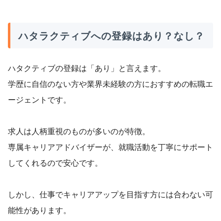
▼総合的な評価
可もなく不可もなくとおもいます。
▼求人の質の満足度について
一般職なら未経験や第二新卒でも安心して、頼れる。
ハタラクティブへの登録はあり？なし？
中小企業を中心に取り扱っているため、求人の質自体はあ
専門的な物なら、他も使うことを検討する方がいいと思っ
まり良くはありません。ハタラクティブの求人案件全体を
た。
見たわけではありませんが、自分が見た限りでは、悪くも
ハタクティブの登録は「あり」と言えます。
なく、良くもなくといった感じです。
学歴に自信のない方や業界未経験の方におすすめの転職エ
▼サポートに対する満足度について
ージェントです。
ハタラクティブは、サポート体制がとても充実していたと
感じています。自分も含め利用している人の多くが、フリ
求人は人柄重視のものが多いのが特徴。
ーターや中卒なので面接経験なども少ないため、履歴書や
職務経歴書の書き方や面接対策などの転職活動のサポート
専属キャリアアドバイザーが、就職活動を丁寧にサポート
はきちんとしてくれたのはとても良かったなと感じていま
してくれるので安心です。
す。
しかし、仕事でキャリアアップを目指す方には合わない可
▼担当者の満足度について
こちらが希望する求人案件を探し出してくれ紹介してくれ
能性があります。
ましたし、不安や悩みがあると親身になって相談を聞いて