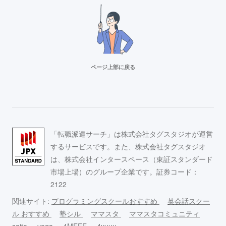
ページ上部に戻る
リクルートスタッフィング
派遣満足度14部門でNo.1
Adecco（アデコ）
「転職派遣サーチ」は株式会社タグスタジオが運営
事務求人が豊富！
するサービスです。また、株式会社タグスタジオ
は、株式会社インタースペース（東証スタンダード
市場上場）のグループ企業です。証券コード：
スタッフサービス
2122
求人数16万件以上の派遣会社！
関連サイト:
プログラミングスクールおすすめ
英会話スクー
ル おすすめ
塾シル
ママスタ
ママスタコミュニティ
saita
yoga
4MEEE
4yuuu