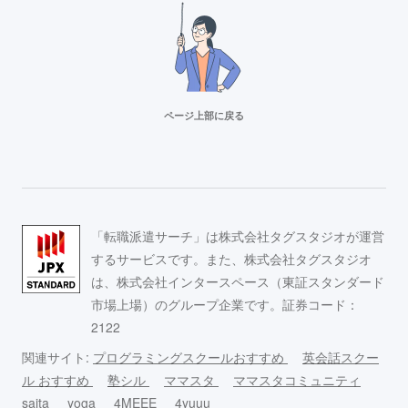
ページ上部に戻る
リクルートスタッフィング
派遣満足度14部門でNo.1
Adecco（アデコ）
「転職派遣サーチ」は株式会社タグスタジオが運営
事務求人が豊富！
するサービスです。また、株式会社タグスタジオ
は、株式会社インタースペース（東証スタンダード
市場上場）のグループ企業です。証券コード：
スタッフサービス
2122
求人数16万件以上の派遣会社！
関連サイト:
プログラミングスクールおすすめ
英会話スクー
ル おすすめ
塾シル
ママスタ
ママスタコミュニティ
リクルートスタッフィング
saita
yoga
4MEEE
4yuuu