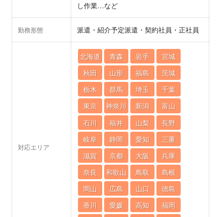
し作業…など
派遣・紹介予定派遣・契約社員・正社員
勤務形態
北海道
青森
岩手
宮城
秋田
山形
福島
茨城
栃木
群馬
埼玉
千葉
東京
神奈川
新潟
富山
石川
福井
山梨
長野
岐阜
静岡
愛知
三重
対応エリア
滋賀
京都
大阪
兵庫
奈良
和歌山
鳥取
島根
岡山
広島
山口
徳島
香川
愛媛
高知
福岡