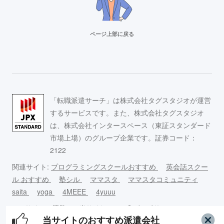
ページ上部に戻る
リクルートスタッフィング
派遣満足度14部門でNo.1
Adecco（アデコ）
「転職派遣サーチ」は株式会社タグスタジオが運営
事務求人が豊富！
するサービスです。また、株式会社タグスタジオ
は、株式会社インタースペース（東証スタンダード
市場上場）のグループ企業です。証券コード：
スタッフサービス
2122
求人数16万件以上の派遣会社！
関連サイト:
プログラミングスクールおすすめ
英会話スクー
ル おすすめ
塾シル
ママスタ
ママスタコミュニティ
リクルートスタッフィング
saita
yoga
4MEEE
4yuuu
派遣満足度14部門でNo.1
このサイ
運営
当サイトの
Cookieポリ
コンテンツ
当サイトのおすすめ派遣会社
トについ
者情
引用につい
シーについ
制作ポリシ