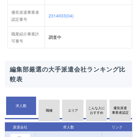
優良派遣事業者
2314003(04)
認定番号
職業紹介事業許
調査中
可番号
編集部厳選の大手派遣会社ランキング比
較表
求人数
こんな人に
優良派遣
職種
エリア
おすすめ
事業者認定
派遣会社
求人数
リンク