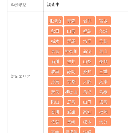
調査中
勤務形態
北海道
青森
岩手
宮城
秋田
山形
福島
茨城
栃木
群馬
埼玉
千葉
東京
神奈川
新潟
富山
石川
福井
山梨
長野
岐阜
静岡
愛知
三重
対応エリア
滋賀
京都
大阪
兵庫
奈良
和歌山
鳥取
島根
岡山
広島
山口
徳島
香川
愛媛
高知
福岡
佐賀
長崎
熊本
大分
宮崎
鹿児島
沖縄