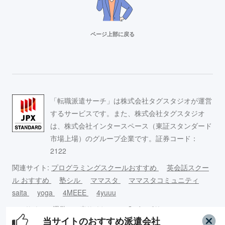
ページ上部に戻る
リクルートスタッフィング
派遣満足度14部門でNo.1
Adecco（アデコ）
「転職派遣サーチ」は株式会社タグスタジオが運営
事務求人が豊富！
するサービスです。また、株式会社タグスタジオ
は、株式会社インタースペース（東証スタンダード
市場上場）のグループ企業です。証券コード：
スタッフサービス
2122
求人数16万件以上の派遣会社！
関連サイト:
プログラミングスクールおすすめ
英会話スクー
ル おすすめ
塾シル
ママスタ
ママスタコミュニティ
リクルートスタッフィング
saita
yoga
4MEEE
4yuuu
派遣満足度14部門でNo.1
このサイ
運営
当サイトの
Cookieポリ
コンテンツ
当サイトのおすすめ派遣会社
トについ
者情
引用につい
シーについ
制作ポリシ