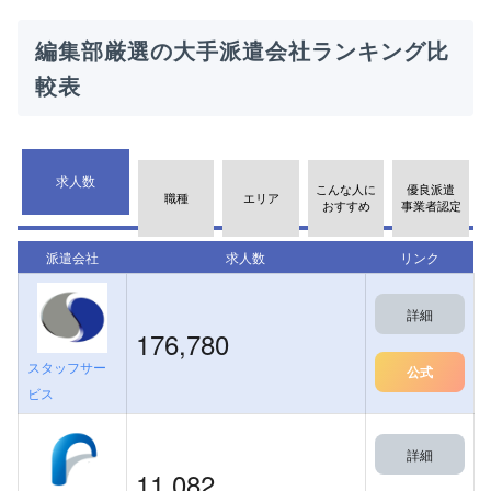
編集部厳選の大手派遣会社ランキング比
較表
求人数
こんな人に
優良派遣
職種
エリア
おすすめ
事業者認定
派遣会社
求人数
リンク
詳細
176,780
スタッフサー
公式
ビス
詳細
11,082