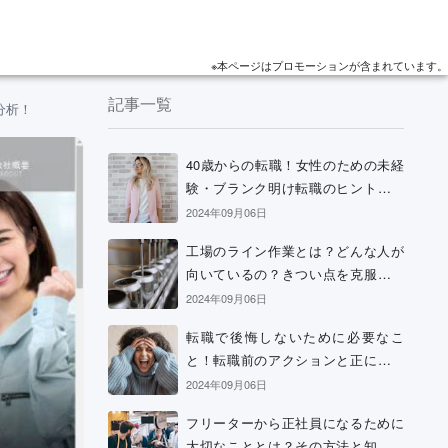
※本ページはプロモーションが含まれています。
記事一覧
分析！
40歳からの転職！女性のための未経
験・ブランク明け転職のヒントと考
え方
2024年09月06日
工場のライン作業とは？どんな人が
向いているの？きつい点を克服する
方法などを解説
2024年09月06日
転職で後悔しないために必要なこ
と！転職前のアクションと正に後悔
中の場合の解決策
2024年09月06日
フリーターから正社員になるために
大切なこととは？その方法と知って