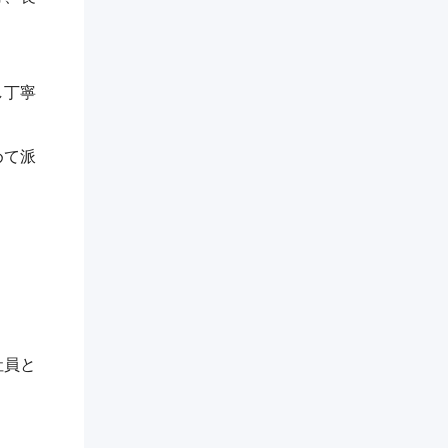
し丁寧
めて派
社員と