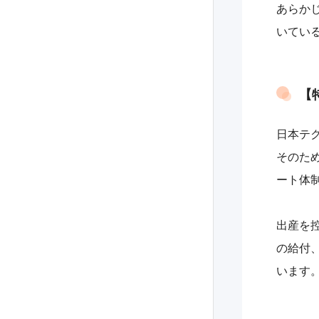
あらか
いてい
【
日本テ
そのた
ート体
出産を
の給付
います