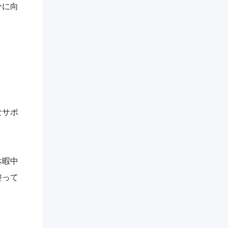
分に向
なサポ
休暇中
整って