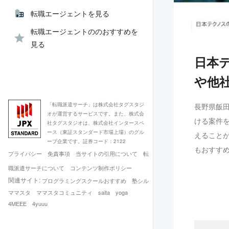
転職エージェントを見る
転職エージェントののおすすめを
見る
日本
や他
「転職派遣サーチ」は株式会社タグスタジ
長野県飯
オが運営するサービスです。また、株式会
ける案件
社タグスタジオは、株式会社インタースペ
ース（東証スタンダード市場上場）のグル
えること
ープ企業です。証券コード：2122
もおすす
プライバシー
免責事項
当サイトの引用について
転
職派遣サーチについて
コンテンツ制作ポリシー
関連サイト:
プログラミングスクールおすすめ
塾シル
ママスタ
ママスタコミュニティ
saita
yoga
4MEEE
4yuuu