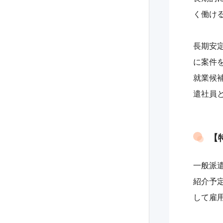
く働け
長期安
に案件
就業候
遣社員
【
一般派
紹介予
して雇