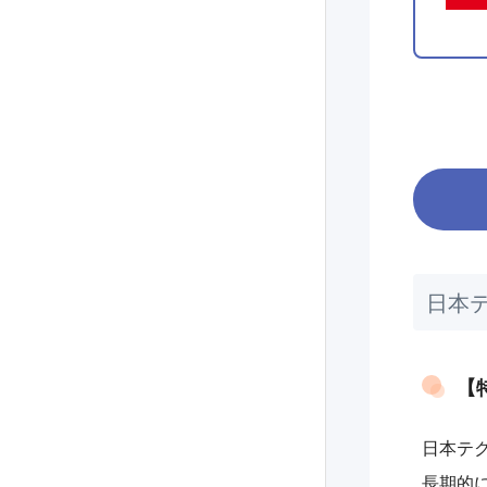
日本
【
日本テ
長期的