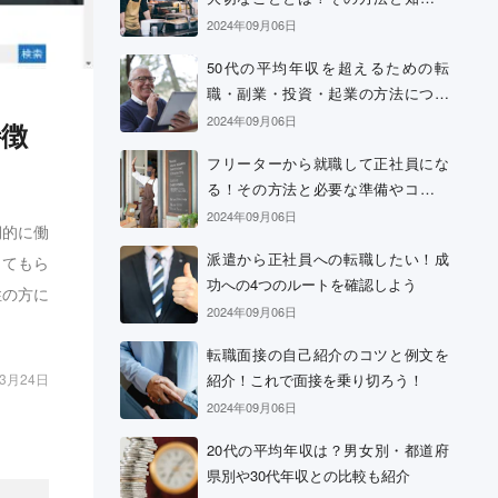
おきたい心構え
2024年09月06日
50代の平均年収を超えるための転
職・副業・投資・起業の方法につい
て
2024年09月06日
特徴
フリーターから就職して正社員にな
る！その方法と必要な準備やコツに
ついて
2024年09月06日
期的に働
派遣から正社員への転職したい！成
してもら
功への4つのルートを確認しよう
性の方に
2024年09月06日
転職面接の自己紹介のコツと例文を
紹介！これで面接を乗り切ろう！
03月24日
2024年09月06日
20代の平均年収は？男女別・都道府
県別や30代年収との比較も紹介