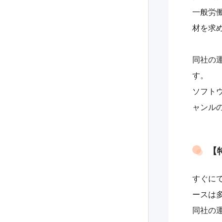
一般労
材を求
同社の運
す。
ソフト
ャンル
【
すぐに
ースは
同社の