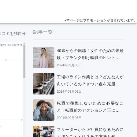
※本ページはプロモーションが含まれています。
記事一覧
口コミを独自分析！
40歳からの転職！女性のための未経
験・ブランク明け転職のヒントと考
え方
2024年09月06日
工場のライン作業とは？どんな人が
向いているの？きつい点を克服する
方法などを解説
2024年09月06日
転職で後悔しないために必要なこ
と！転職前のアクションと正に後悔
中の場合の解決策
2024年09月06日
フリーターから正社員になるために
大切なこととは？その方法と知って