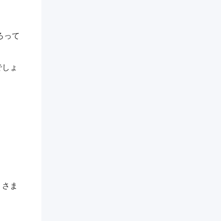
ろって
でしょ
、さま