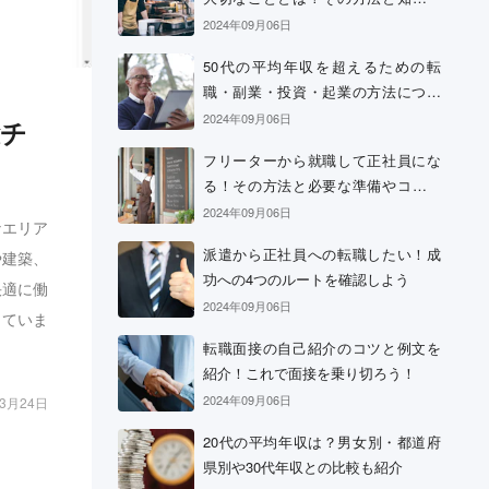
おきたい心構え
2024年09月06日
50代の平均年収を超えるための転
職・副業・投資・起業の方法につい
て
2024年09月06日
総チ
フリーターから就職して正社員にな
る！その方法と必要な準備やコツに
ついて
2024年09月06日
なエリア
派遣から正社員への転職したい！成
や建築、
功への4つのルートを確認しよう
快適に働
2024年09月06日
していま
転職面接の自己紹介のコツと例文を
紹介！これで面接を乗り切ろう！
2024年09月06日
03月24日
20代の平均年収は？男女別・都道府
県別や30代年収との比較も紹介