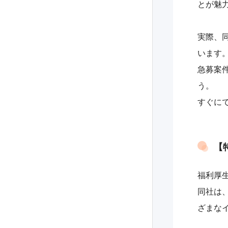
とが魅
実際、同
います
急募案
う。
すぐに
【
福利厚
同社は
ざまな