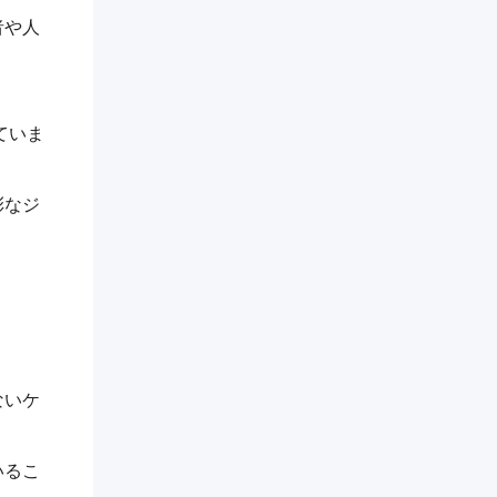
者や人
ていま
彩なジ
ないケ
いるこ