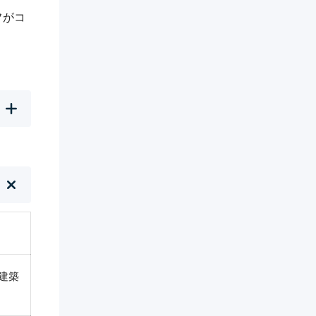
フがコ
 建築