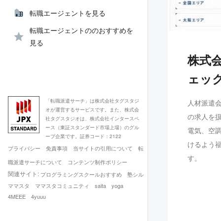
転職エージェントを見る
転職エージェントののおすすめを
見る
株式
ェッ
「転職派遣サーチ」は株式会社タグスタジ
人材派遣
オが運営するサービスです。また、株式会
の求人を
社タグスタジオは、株式会社インタースペ
ース（東証スタンダード市場上場）のグル
電気、空
ープ企業です。証券コード：2122
けるよう
プライバシー
免責事項
当サイトの引用について
転
す。
職派遣サーチについて
コンテンツ制作ポリシー
関連サイト:
プログラミングスクールおすすめ
塾シル
ママスタ
ママスタコミュニティ
saita
yoga
4MEEE
4yuuu