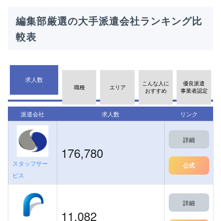
編集部厳選の大手派遣会社ランキング比
較表
求人数
こんな人に
優良派遣
職種
エリア
おすすめ
事業者認定
派遣会社
求人数
リンク
詳細
176,780
スタッフサー
公式
ビス
詳細
11,082