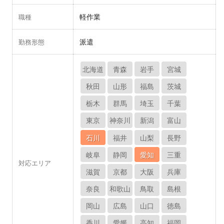
軽作業
職種
派遣
勤務形態
北海道
青森
岩手
宮城
秋田
山形
福島
茨城
栃木
群馬
埼玉
千葉
東京
神奈川
新潟
富山
石川
福井
山梨
長野
岐阜
静岡
愛知
三重
対応エリア
滋賀
京都
大阪
兵庫
奈良
和歌山
鳥取
島根
岡山
広島
山口
徳島
香川
愛媛
高知
福岡