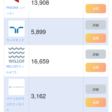
13,908
PASONA（パ
公式
ソナ）
詳細
5,899
公式
ランスタッド
詳細
16,659
WILLOF(ウィ
公式
ルオブ)
詳細
3,162
パーソルクロ
公式
ステクノロジ
ー