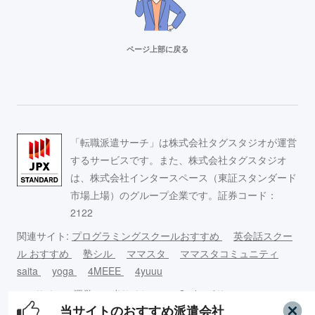
ページ上部に戻る
リクルートスタッフィング
派遣満足度14部門でNo.1
Adecco（アデコ）
「転職派遣サーチ」は株式会社タグスタジオが運営
事務求人が豊富！
するサービスです。また、株式会社タグスタジオ
は、株式会社インタースペース（東証スタンダード
市場上場）のグループ企業です。証券コード：
スタッフサービス
2122
求人数16万件以上の派遣会社！
関連サイト:
プログラミングスクールおすすめ
英会話スクー
ル おすすめ
塾シル
ママスタ
ママスタコミュニティ
リクルートスタッフィング
saita
yoga
4MEEE
4yuuu
派遣満足度14部門でNo.1
このサイ
運営
当サイトの
Cookieポリ
コンテンツ
当サイトのおすすめ派遣会社
トについ
者情
引用につい
シーについ
制作ポリシ