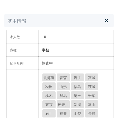
基本情報
10
求人数
事務
職種
調査中
勤務形態
北海道
青森
岩手
宮城
秋田
山形
福島
茨城
栃木
群馬
埼玉
千葉
東京
神奈川
新潟
富山
石川
福井
山梨
長野