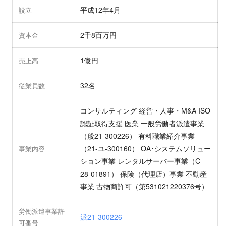
平成12年4月
設立
2千8百万円
資本金
1億円
売上高
32名
従業員数
コンサルティング 経営・人事・M&A ISO
認証取得支援 医業 一般労働者派遣事業
（般21-300226） 有料職業紹介事業
（21-ユ-300160） OA･システムソリュー
事業内容
ション事業 レンタルサーバー事業（C-
28-01891） 保険（代理店）事業 不動産
事業 古物商許可（第531021220376号）
労働派遣事業許
派21-300226
可番号