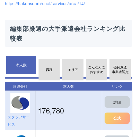
https://hakensearch.net/services/area/14/
編集部厳選の大手派遣会社ランキング比
較表
求人数
こんな人に
優良派遣
職種
エリア
おすすめ
事業者認定
派遣会社
求人数
リンク
詳細
176,780
スタッフサー
公式
ビス