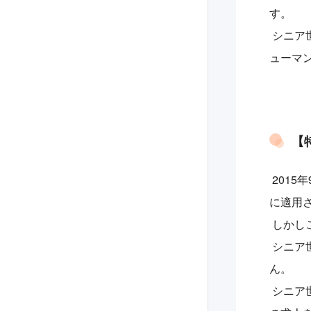
す。
シニア
ューマ
【
2015
に適用
しかし
シニア
ん。
シニア