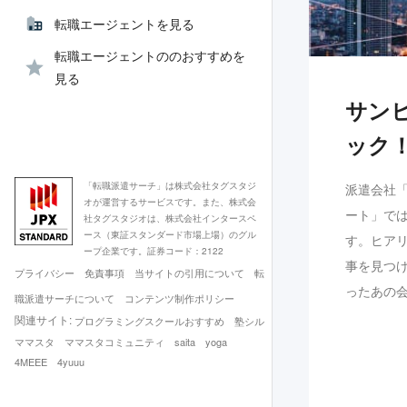
転職エージェントを見る
転職エージェントののおすすめを
見る
サン
ック
「転職派遣サーチ」は株式会社タグスタジ
派遣会社
オが運営するサービスです。また、株式会
ート」で
社タグスタジオは、株式会社インタースペ
ース（東証スタンダード市場上場）のグル
す。ヒア
ープ企業です。証券コード：2122
事を見つ
プライバシー
免責事項
当サイトの引用について
転
ったあの
職派遣サーチについて
コンテンツ制作ポリシー
関連サイト:
プログラミングスクールおすすめ
塾シル
ママスタ
ママスタコミュニティ
saita
yoga
4MEEE
4yuuu