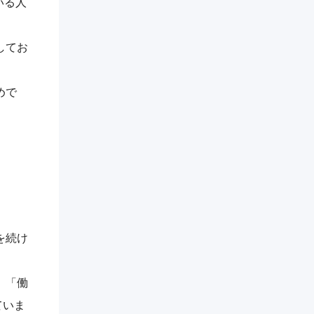
いる人
してお
めで
を続け
、「働
ていま