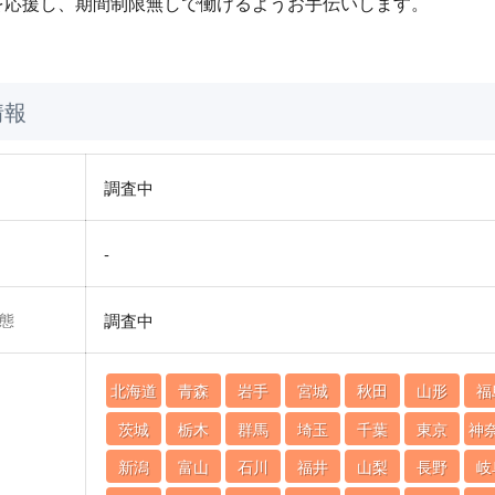
を応援し、期間制限無しで働けるようお手伝いします。
情報
調査中
-
態
調査中
北海道
青森
岩手
宮城
秋田
山形
福
茨城
栃木
群馬
埼玉
千葉
東京
神
新潟
富山
石川
福井
山梨
長野
岐