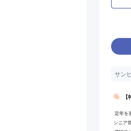
サン
【
定年を
シニア