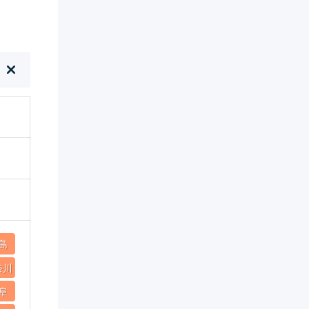
島
奈川
阜