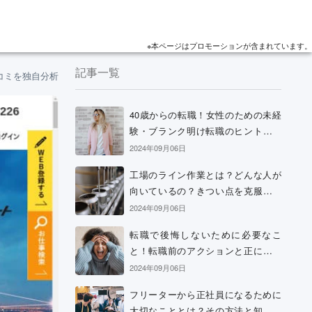
※本ページはプロモーションが含まれています。
記事一覧
コミを独自分析！
40歳からの転職！女性のための未経
験・ブランク明け転職のヒントと考
え方
2024年09月06日
工場のライン作業とは？どんな人が
向いているの？きつい点を克服する
方法などを解説
2024年09月06日
転職で後悔しないために必要なこ
と！転職前のアクションと正に後悔
中の場合の解決策
2024年09月06日
フリーターから正社員になるために
大切なこととは？その方法と知って