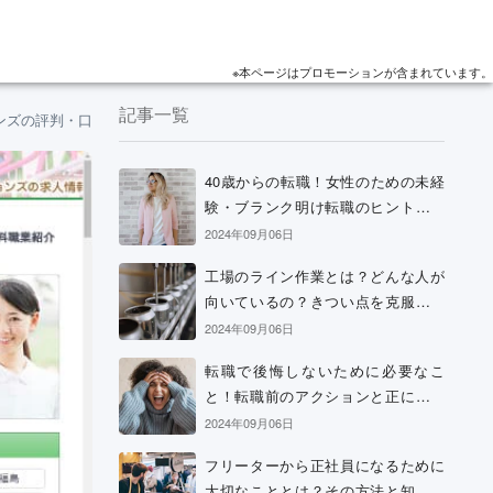
※本ページはプロモーションが含まれています。
記事一覧
ンズの評判・口コミを独自分析！
40歳からの転職！女性のための未経
験・ブランク明け転職のヒントと考
え方
2024年09月06日
工場のライン作業とは？どんな人が
向いているの？きつい点を克服する
方法などを解説
2024年09月06日
転職で後悔しないために必要なこ
と！転職前のアクションと正に後悔
中の場合の解決策
2024年09月06日
フリーターから正社員になるために
大切なこととは？その方法と知って