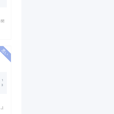
を聞
評価
た部
れよ