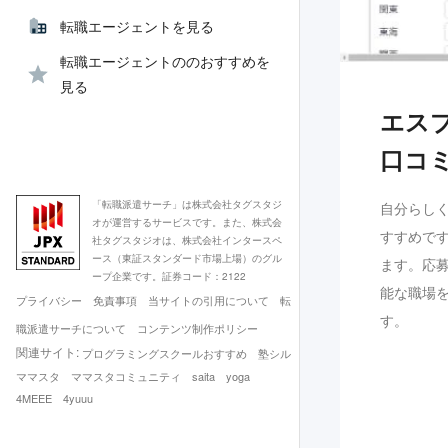
転職エージェントを見る
転職エージェントののおすすめを
見る
エス
口コ
「転職派遣サーチ」は株式会社タグスタジ
自分らし
オが運営するサービスです。また、株式会
すすめで
社タグスタジオは、株式会社インタースペ
ース（東証スタンダード市場上場）のグル
ます。応
ープ企業です。証券コード：2122
能な職場
プライバシー
免責事項
当サイトの引用について
転
す。
職派遣サーチについて
コンテンツ制作ポリシー
関連サイト:
プログラミングスクールおすすめ
塾シル
ママスタ
ママスタコミュニティ
saita
yoga
4MEEE
4yuuu