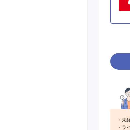
・未
・ラ