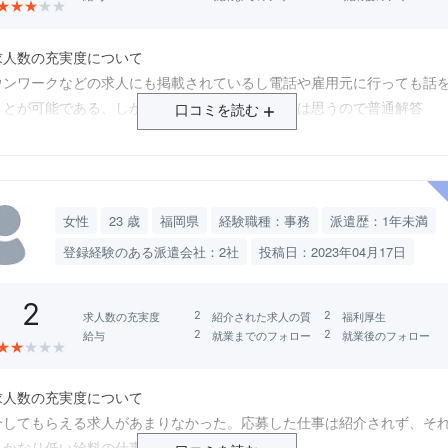
★
★
★
★
★
求人数の充実度について
ウンワークなどの求人にも掲載されているし電話や雇用元に行っても話
ことが可能である、しかしどの会社でも同じだとは思うので普通解答
口コミを読む
紹介された求人の質
遣前の説明と内容に相違がないので高評価
福利厚生について
会保険は完備されているし給与先払いにも対応しているため高評価
女性
23 歳
福岡県
経験職種：事務
派遣歴：1年未満
給与について
登録経験のある派遣会社：2社
投稿日：2023年04月17日
本的に交通費込みの計算のため場所によっては割に合わない事がある。
就業までのフォローについて
2
務内容の確認と初日の時間などの確認など基本的なことはするため普通
求人数の充実度
紹介された求人の質
福利厚生
就業後のフォローについて
給与
就業までのフォロー
就業後のフォロー
★
★
★
★
★
くも悪くも何もない
総合的な評価について
求人数の充実度について
々な派遣会社のの評価を見たときにほぼ変わらない。何においても秀で
介してもらえる求人があまりなかった。応募した仕事は紹介されず、そ
もないため
もかなり低い給料の仕事を紹介された