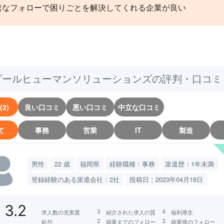
速なフォローで困りごとを解決してくれる企業が良い
プールヒューマンソリューションズの評判・口コミ
2)
良い口コミ
悪い口コミ
中立な口コミ
て
事務
営業
IT
製造
男性
22 歳
福岡県
経験職種：事務
派遣歴：1年未満
登録経験のある派遣会社：2社
投稿日：2023年04月18日
3.2
求人数の充実度
紹介された求人の質
福利厚生
給与
就業までのフォロー
就業後のフォロー