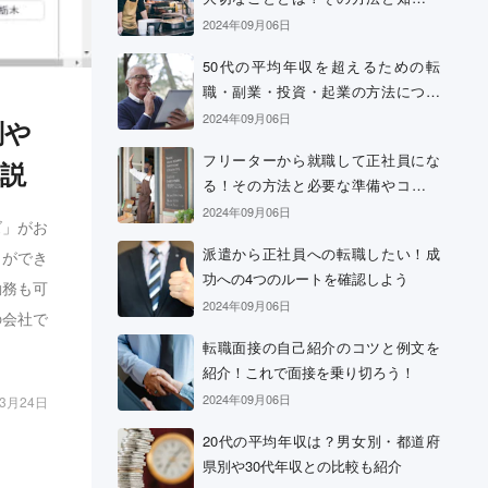
おきたい心構え
2024年09月06日
50代の平均年収を超えるための転
職・副業・投資・起業の方法につい
て
2024年09月06日
判や
フリーターから就職して正社員にな
説
る！その方法と必要な準備やコツに
ついて
2024年09月06日
ズ」がお
派遣から正社員への転職したい！成
とができ
功への4つのルートを確認しよう
勤務も可
2024年09月06日
の会社で
転職面接の自己紹介のコツと例文を
紹介！これで面接を乗り切ろう！
2024年09月06日
03月24日
20代の平均年収は？男女別・都道府
県別や30代年収との比較も紹介