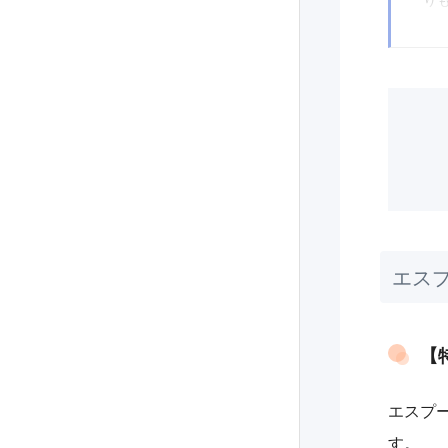
▼
条
▼
仕
▼
同
▼
説
▼
希
エス
▼
給
き
【
エスプ
す。