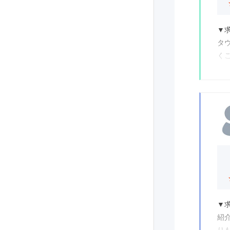
▼
タ
く
▼
派
▼
社
▼
基
▼
業
▼
良
▼
▼
様
紹
分
り