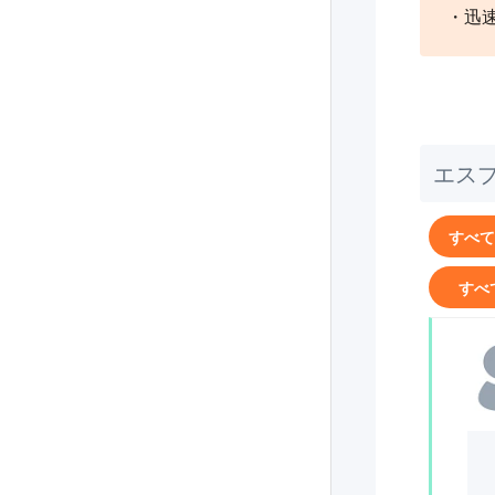
・迅
エス
すべて(
すべ