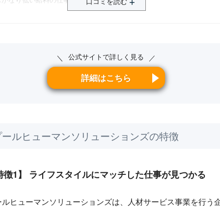
口コミを読む
紹介された求人の質
件に近い仕事を紹介されなかった
福利厚生について
事の派遣期間が終わった頃に保険証が届いた
公式サイトで詳しく見る
＼
／
給与について
じ仕事でも、他の派遣会社よりも200円ほど低かった
詳細はこちら
就業までのフォローについて
明があまりされなかった
就業後のフォローについて
望の就業内容と異なっていたが、すぐに対応してもらえた。
プールヒューマンソリューションズの特徴
総合的な評価について
料が低かったことと、保険に入れていることを知らず、脱退証明が送ら
てから知ったこと。
特徴1】 ライフスタイルにマッチした仕事が見つかる
ールヒューマンソリューションズは、人材サービス事業を行う