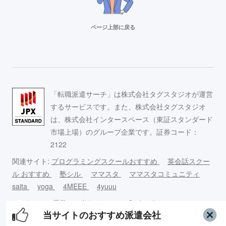
ページ上部に戻る
リクルートスタッフィング
派遣満足度14部門でNo.1
Adecco（アデコ）
「転職派遣サーチ」は株式会社タグスタジオが運営
事務求人が豊富！
するサービスです。また、株式会社タグスタジオ
は、株式会社インタースペース（東証スタンダード
市場上場）のグループ企業です。証券コード：
スタッフサービス
2122
求人数16万件以上の派遣会社！
関連サイト:
プログラミングスクールおすすめ
英会話スクー
ル おすすめ
塾シル
ママスタ
ママスタコミュニティ
リクルートスタッフィング
saita
yoga
4MEEE
4yuuu
派遣満足度14部門でNo.1
このサイ
運営
当サイトの
Cookieポリ
コンテンツ
当サイトのおすすめ派遣会社
トについ
者情
引用につい
シーについ
制作ポリシ
て
報
て
て
ー