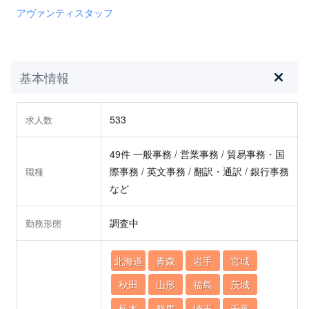
アヴァンティスタッフ
基本情報
533
求人数
49件 一般事務 / 営業事務 / 貿易事務・国
際事務 / 英文事務 / 翻訳・通訳 / 銀行事務
職種
など
調査中
勤務形態
北海道
青森
岩手
宮城
秋田
山形
福島
茨城
栃木
群馬
埼玉
千葉