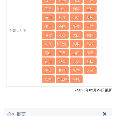
東京
神奈川
新潟
富山
石川
福井
山梨
長野
岐阜
静岡
愛知
三重
対応エリア
滋賀
京都
大阪
兵庫
奈良
和歌山
鳥取
島根
岡山
広島
山口
徳島
香川
愛媛
高知
福岡
佐賀
長崎
熊本
大分
宮崎
鹿児島
沖縄
※2025年03月24日更新
会社概要