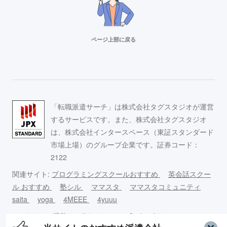
ページ上部に戻る
リクルートスタッフィング
派遣満足度14部門でNo.1
Adecco（アデコ）
「転職派遣サーチ」は株式会社タグスタジオが運営
事務求人が豊富！
するサービスです。また、株式会社タグスタジオ
は、株式会社インタースペース（東証スタンダード
市場上場）のグループ企業です。証券コード：
スタッフサービス
2122
求人数16万件以上の派遣会社！
関連サイト:
プログラミングスクールおすすめ
英会話スクー
ル おすすめ
塾シル
ママスタ
ママスタコミュニティ
リクルートスタッフィング
saita
yoga
4MEEE
4yuuu
派遣満足度14部門でNo.1
このサイ
運営
当サイトの
Cookieポリ
コンテンツ