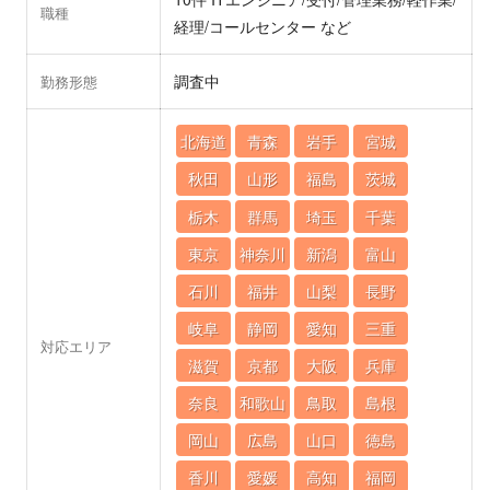
職種
経理/コールセンター など
調査中
勤務形態
北海道
青森
岩手
宮城
秋田
山形
福島
茨城
栃木
群馬
埼玉
千葉
東京
神奈川
新潟
富山
石川
福井
山梨
長野
岐阜
静岡
愛知
三重
対応エリア
滋賀
京都
大阪
兵庫
奈良
和歌山
鳥取
島根
岡山
広島
山口
徳島
香川
愛媛
高知
福岡