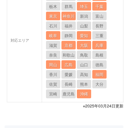
栃木
群馬
埼玉
千葉
東京
神奈川
新潟
富山
石川
福井
山梨
長野
岐阜
静岡
愛知
三重
対応エリア
滋賀
京都
大阪
兵庫
奈良
和歌山
鳥取
島根
岡山
広島
山口
徳島
香川
愛媛
高知
福岡
佐賀
長崎
熊本
大分
宮崎
鹿児島
沖縄
※2025年03月24日更新