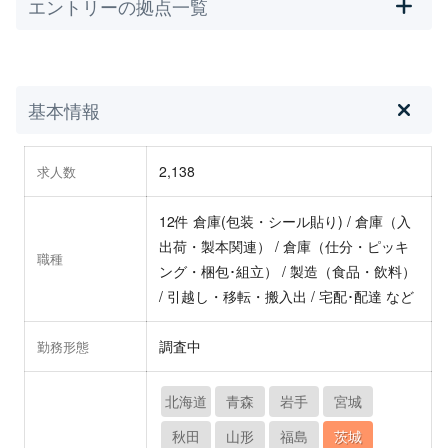
エントリーの拠点一覧
基本情報
2,138
求人数
12件 倉庫(包装・シール貼り) / 倉庫（入
出荷・製本関連） / 倉庫（仕分・ピッキ
職種
ング・梱包･組立） / 製造（食品・飲料）
/ 引越し・移転・搬入出 / 宅配･配達 など
調査中
勤務形態
北海道
青森
岩手
宮城
秋田
山形
福島
茨城