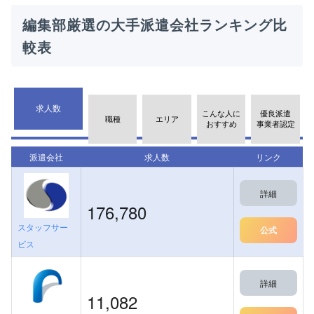
編集部厳選の大手派遣会社ランキング比
較表
求人数
こんな人に
優良派遣
職種
エリア
おすすめ
事業者認定
派遣会社
求人数
リンク
詳細
176,780
スタッフサー
公式
ビス
詳細
11,082