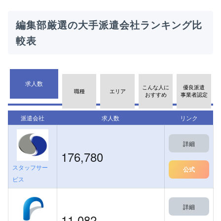
編集部厳選の大手派遣会社ランキング比
較表
求人数
こんな人に
優良派遣
職種
エリア
おすすめ
事業者認定
派遣会社
求人数
リンク
詳細
176,780
スタッフサー
公式
ビス
詳細
11,082