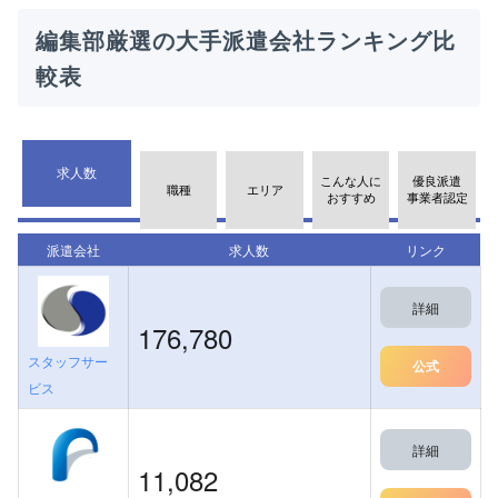
編集部厳選の大手派遣会社ランキング比
較表
求人数
こんな人に
優良派遣
職種
エリア
おすすめ
事業者認定
派遣会社
求人数
リンク
詳細
176,780
スタッフサー
公式
ビス
詳細
11,082