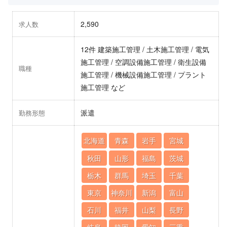
2,590
求人数
12件 建築施工管理 / 土木施工管理 / 電気
施工管理 / 空調設備施工管理 / 衛生設備
職種
施工管理 / 機械設備施工管理 / プラント
施工管理 など
派遣
勤務形態
北海道
青森
岩手
宮城
秋田
山形
福島
茨城
栃木
群馬
埼玉
千葉
東京
神奈川
新潟
富山
石川
福井
山梨
長野
岐阜
静岡
愛知
三重