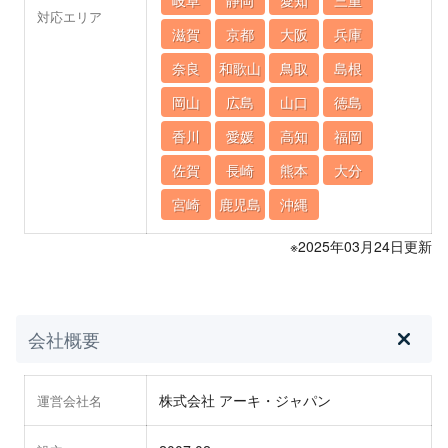
対応エリア
滋賀
京都
大阪
兵庫
奈良
和歌山
鳥取
島根
岡山
広島
山口
徳島
香川
愛媛
高知
福岡
佐賀
長崎
熊本
大分
宮崎
鹿児島
沖縄
※2025年03月24日更新
会社概要
株式会社 アーキ・ジャパン
運営会社名