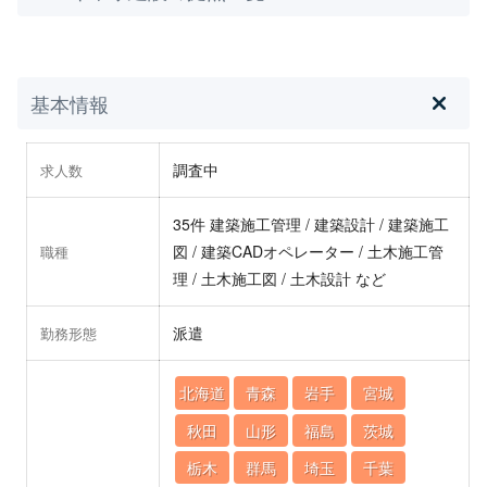
基本情報
調査中
求人数
35件 建築施工管理 / 建築設計 / 建築施工
図 / 建築CADオペレーター / 土木施工管
職種
理 / 土木施工図 / 土木設計 など
派遣
勤務形態
北海道
青森
岩手
宮城
秋田
山形
福島
茨城
栃木
群馬
埼玉
千葉