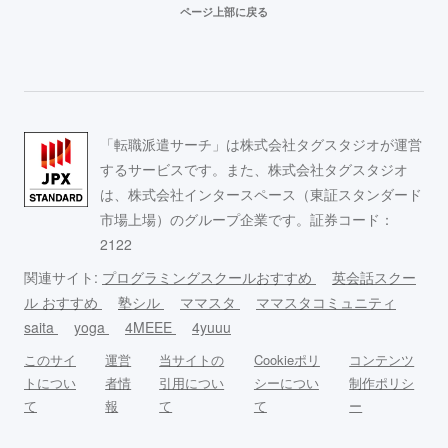
ページ上部に戻る
「転職派遣サーチ」は株式会社タグスタジオが運営
するサービスです。また、株式会社タグスタジオ
は、株式会社インタースペース（東証スタンダード
市場上場）のグループ企業です。証券コード：
2122
関連サイト:
プログラミングスクールおすすめ
英会話スクー
ル おすすめ
塾シル
ママスタ
ママスタコミュニティ
saita
yoga
4MEEE
4yuuu
このサイ
運営
当サイトの
Cookieポリ
コンテンツ
トについ
者情
引用につい
シーについ
制作ポリシ
て
報
て
て
ー