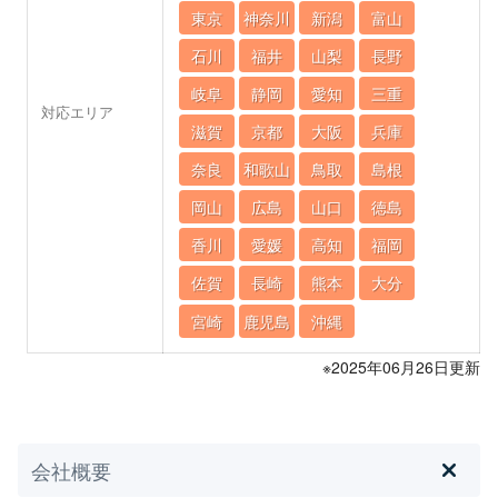
東京
神奈川
新潟
富山
石川
福井
山梨
長野
岐阜
静岡
愛知
三重
対応エリア
滋賀
京都
大阪
兵庫
奈良
和歌山
鳥取
島根
岡山
広島
山口
徳島
香川
愛媛
高知
福岡
佐賀
長崎
熊本
大分
宮崎
鹿児島
沖縄
※2025年06月26日更新
会社概要