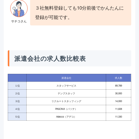
３社無料登録しても10分前後でかんたんに
登録が可能です。
派遣会社の求人数比較表
派遣会社
求人数
１位
スタッフサービス
89,789
２位
テンプスタッフ
30,000
３位
リクルートスタッフィング
14,000
４位
PASONA（パソナ）
11,608
５位
Adecco（アデコ）
11,330