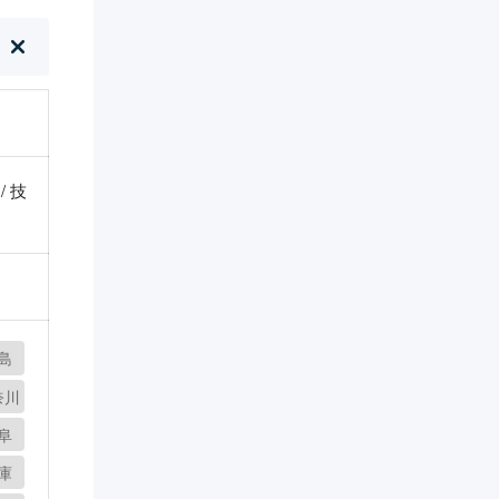
/ 技
島
奈川
阜
庫