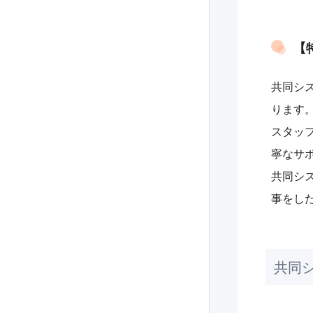
【
共同シ
ります
スタッ
寧なサ
共同シ
事をし
共同