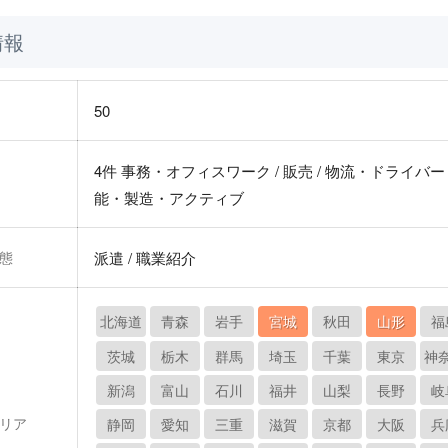
情報
50
4件 事務・オフィスワーク / 販売 / 物流・ドライバー 
能・製造・アクティブ
態
派遣 / 職業紹介
北海道
青森
岩手
宮城
秋田
山形
福
茨城
栃木
群馬
埼玉
千葉
東京
神
新潟
富山
石川
福井
山梨
長野
岐
リア
静岡
愛知
三重
滋賀
京都
大阪
兵