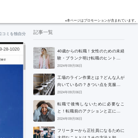
※本ページはプロモーションが含まれています。
記事一覧
口コミを独自分析！
40歳からの転職！女性のための未経
験・ブランク明け転職のヒントと考
え方
2024年09月06日
工場のライン作業とは？どんな人が
向いているの？きつい点を克服する
方法などを解説
2024年09月06日
転職で後悔しないために必要なこ
と！転職前のアクションと正に後悔
中の場合の解決策
2024年09月06日
フリーターから正社員になるために
大切なこととは？その方法と知って