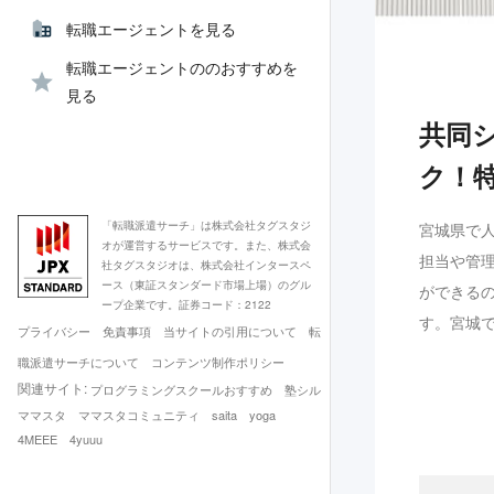
転職エージェントを見る
転職エージェントののおすすめを
見る
共同
ク！
「転職派遣サーチ」は株式会社タグスタジ
宮城県で
オが運営するサービスです。また、株式会
担当や管
社タグスタジオは、株式会社インタースペ
ース（東証スタンダード市場上場）のグル
ができる
ープ企業です。証券コード：2122
す。宮城
プライバシー
免責事項
当サイトの引用について
転
職派遣サーチについて
コンテンツ制作ポリシー
関連サイト:
プログラミングスクールおすすめ
塾シル
ママスタ
ママスタコミュニティ
saita
yoga
4MEEE
4yuuu