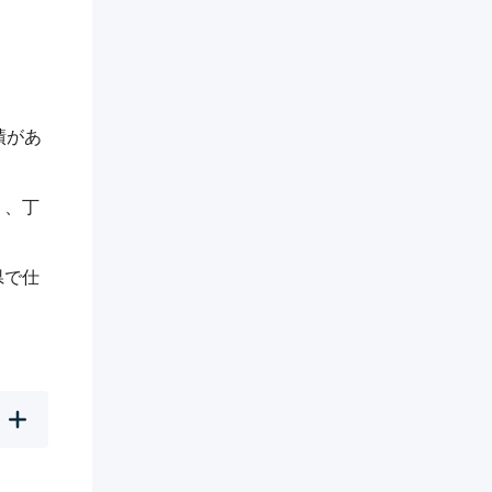
績があ
く、丁
県で仕