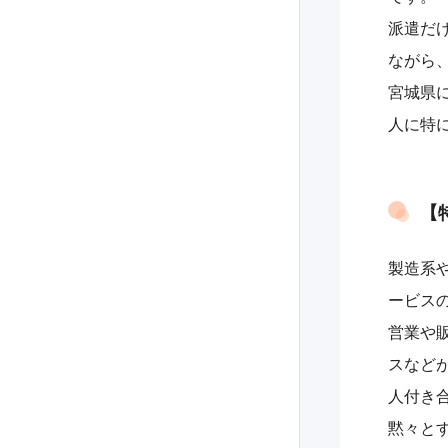
派遣だ
ながら
宮城県
人に特
【
製造系
ービス
営業や
スなど
人付き
黙々と