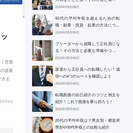
おきたい心構え
2024年09月06日
50代の平均年収を超えるための転
職・副業・投資・起業の方法につい
て
2024年09月06日
ェッ
フリーターから就職して正社員にな
る！その方法と必要な準備やコツに
ついて
2024年09月06日
介！営業
派遣から正社員への転職したい！成
務の提案
功への4つのルートを確認しよう
できま
2024年09月06日
転職面接の自己紹介のコツと例文を
紹介！これで面接を乗り切ろう！
03月24日
2024年09月06日
20代の平均年収は？男女別・都道府
県別や30代年収との比較も紹介