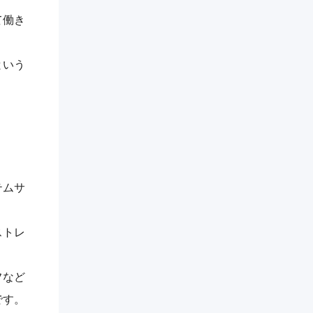
て働き
という
テムサ
ストレ
フなど
です。