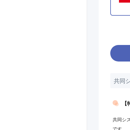
共同
【
共同シ
です。