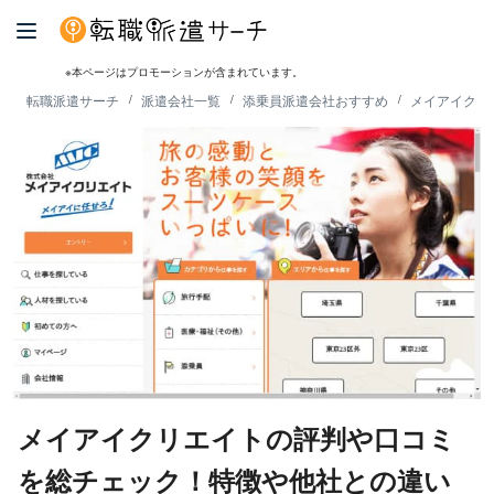
※本ページはプロモーションが含まれています。
転職派遣サーチ
派遣会社一覧
添乗員派遣会社おすすめ
メイアイクリ
メイアイクリエイトの評判や口コミ
を総チェック！特徴や他社との違い