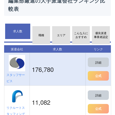
編集部厳選の大手派遣会社ランキング比
較表
求人数
こんな人に
優良派遣
職種
エリア
おすすめ
事業者認定
派遣会社
求人数
リンク
詳細
176,780
スタッフサー
公式
ビス
詳細
11,082
リクルートス
公式
タッフィング