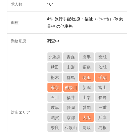
164
求人数
4件 旅行手配/医療・福祉（その他）/添乗
職種
員/その他事務
調査中
勤務形態
北海道
青森
岩手
宮城
秋田
山形
福島
茨城
栃木
群馬
埼玉
千葉
東京
神奈川
新潟
富山
石川
福井
山梨
長野
岐阜
静岡
愛知
三重
対応エリア
滋賀
京都
大阪
兵庫
奈良
和歌山
鳥取
島根