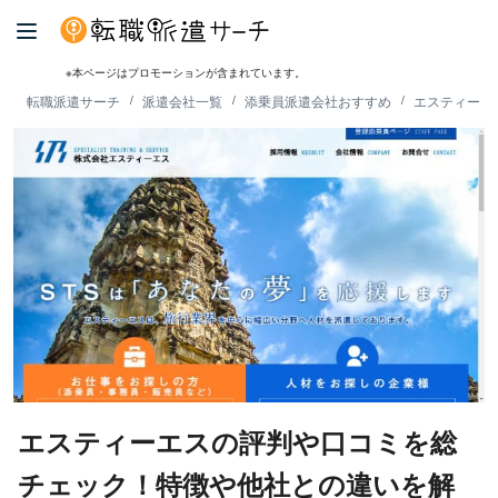
※本ページはプロモーションが含まれています。
転職派遣サーチ
派遣会社一覧
添乗員派遣会社おすすめ
エスティーエ
エスティーエスの評判や口コミを総
チェック！特徴や他社との違いを解