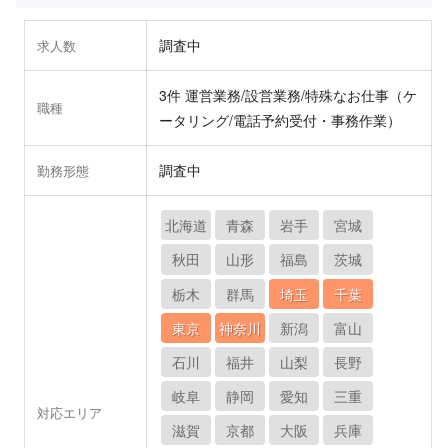
調査中
求人数
3件 運営業務/設営業務/特殊なお仕事（ケ
職種
ータリング/電話予約受付・事務作業）
調査中
勤務形態
北海道
青森
岩手
宮城
秋田
山形
福島
茨城
栃木
群馬
埼玉
千葉
東京
神奈川
新潟
富山
石川
福井
山梨
長野
岐阜
静岡
愛知
三重
対応エリア
滋賀
京都
大阪
兵庫