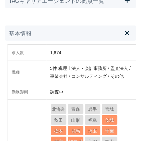
TACキャリアエージェントの拠点一覧
基本情報
1,674
求人数
5件 税理士法人・会計事務所 / 監査法人 /
職種
事業会社 / コンサルティング / その他
調査中
勤務形態
北海道
青森
岩手
宮城
秋田
山形
福島
茨城
栃木
群馬
埼玉
千葉