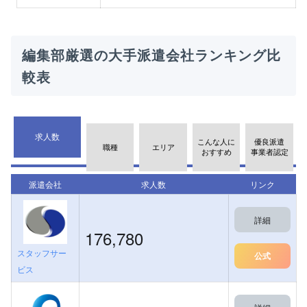
編集部厳選の大手派遣会社ランキング比
較表
求人数
こんな人に
優良派遣
職種
エリア
おすすめ
事業者認定
派遣会社
求人数
リンク
詳細
176,780
スタッフサー
公式
ビス