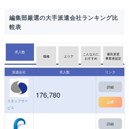
編集部厳選の大手派遣会社ランキング比
較表
求人数
こんな人に
優良派遣
職種
エリア
おすすめ
事業者認定
派遣会社
求人数
リンク
詳細
176,780
スタッフサー
公式
ビス
詳細