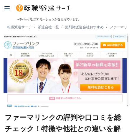
※本ページはプロモーションが含まれています。
転職派遣サーチ
派遣会社一覧
薬剤師派遣会社おすすめ
ファーマリン
ファーマリンクの評判や口コミを総
チェック！特徴や他社との違いを解