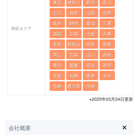
東京
神奈川
新潟
富山
石川
福井
山梨
長野
岐阜
静岡
愛知
三重
対応エリア
滋賀
京都
大阪
兵庫
奈良
和歌山
鳥取
島根
岡山
広島
山口
徳島
香川
愛媛
高知
福岡
佐賀
長崎
熊本
大分
宮崎
鹿児島
沖縄
※2025年03月24日更新
会社概要