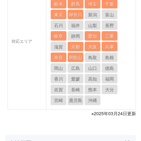
栃木
群馬
埼玉
千葉
東京
神奈川
新潟
富山
石川
福井
山梨
長野
岐阜
静岡
愛知
三重
対応エリア
滋賀
京都
大阪
兵庫
奈良
和歌山
鳥取
島根
岡山
広島
山口
徳島
香川
愛媛
高知
福岡
佐賀
長崎
熊本
大分
宮崎
鹿児島
沖縄
※2025年03月24日更新