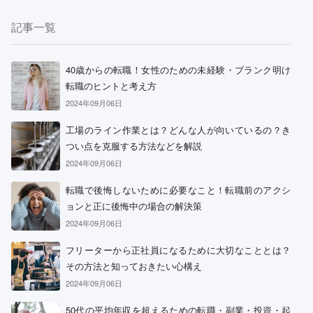
記事一覧
40歳からの転職！女性のための未経験・ブランク明け
転職のヒントと考え方
2024年09月06日
工場のライン作業とは？どんな人が向いているの？き
つい点を克服する方法などを解説
2024年09月06日
転職で後悔しないために必要なこと！転職前のアクシ
ョンと正に後悔中の場合の解決策
2024年09月06日
フリーターから正社員になるために大切なこととは？
その方法と知っておきたい心構え
2024年09月06日
50代の平均年収を超えるための転職・副業・投資・起