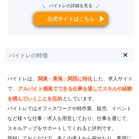
バイトレの詳細を見る
＼
／
▼福利厚生について
公式サイトはこちら
他の派遣会社は、交通費がない少ない、車通勤不可などが
多いのですが、バイトレは長く派遣として続けられまし
た。
▼給与について
バイトレの特徴
同じ派遣先でも派遣会社で時給、振込み手数料、支払方法
に差があります。バイトレは、時給が良かったです。
バイトレは、
関東・東海・関西に特化
した、求人サイト
▼就業までのフォローについて
で、
アルバイト感覚でできる仕事を通してスキルや経験
結果的には、いまの職場で派遣から契約社員へ契約ができ
ましたが、派遣先からのフォローがあったわけではないの
を積んでいくことを目的
としています。
で。
バイトレではオフィスワークや軽作業、販売、イベント
など様々な仕事・求人を用意しており、仕事を通じて、
▼就業後のフォローについて
わたしの場合は、引き抜きになるので、とくにフォローは
スキルアップをサポートしてくれると評判です。
ありませんが、派遣から契約が決まったときに「おめでと
登録しておくだけで、多くの求人から探せたり、希望に