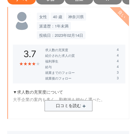
女性
40 歳
神奈川県
派遣歴：1年未満
投稿日：2023年02月14日
求人数の充実度
3.7
紹介された求人の質
福利厚生
★
★
★
★
★
給与
就業までのフォロー
就業後のフォロー
▼求人数の充実度について
大手企業の案内も多く、勤務地も細かく選べた。
口コミを読む
▼紹介された求人の質
派遣先の社員さんたちもバイトレの派遣さんたちに対して
優しかったと思います。