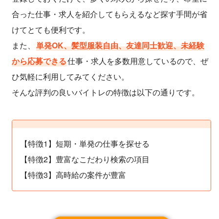
うございます」と仰ってくれたので嬉しかったです。
合った仕事・求人を紹介してもらえるなど探す手間が省
けてとても便利です。
▼総合的な評価について
時間に余裕ができてのんびりとした生活がおくれるように
また、
単発OK、髪型服装自由、友達同士歓迎、未経験
なったら、そのときに、まだ、バイトレがあれば派遣での
から応募できる
仕事・求人を多数用意しているので、ぜ
んびり働きたいなと思うからです。
ひ気軽に利用してみてください。
そんな評判の良いバイトレの特徴は以下の通りです。
【特徴1】短期・単発の仕事を探せる
【特徴2】豊富なこだわり検索の項目
【特徴3】高時給の案件が豊富