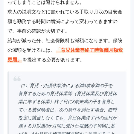
ってしまうことは避けられません。
求人の説明文などに書かれている手取り月収の目安金
額も勤務する時間の増減によって変わってきますの
で、事前の確認が大切です。
給与が減った分、社会保険料も減額になります。保険
の減額を受けるには、
「育児休業等終了時報酬月額変
更届」
を提出する必要があります。
（1）育児・介護休業法による満3歳未満の子を
養育するための育児休業等（育児休業及び育児休
業に準ずる休業）終了日に3歳未満の子を養育し
ている被保険者は、次の条件を満たす場合、随時
改定に該当しなくても、育児休業終了日の翌日が
属する月以後3か月間に受けた報酬の平均額に基
づき、4か月目の標準報酬月額から改定すること