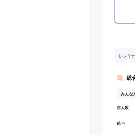
レバ
総合
みんな
求人数
給与