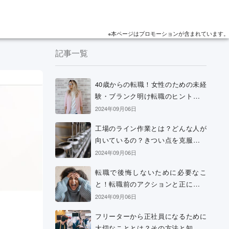
※本ページはプロモーションが含まれています。
記事一覧
40歳からの転職！女性のための未経
験・ブランク明け転職のヒントと考
え方
2024年09月06日
工場のライン作業とは？どんな人が
向いているの？きつい点を克服する
方法などを解説
2024年09月06日
転職で後悔しないために必要なこ
と！転職前のアクションと正に後悔
中の場合の解決策
2024年09月06日
フリーターから正社員になるために
大切なこととは？その方法と知って