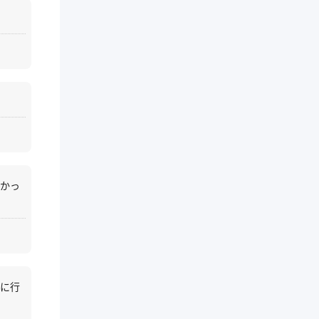
多かっ
寧に行