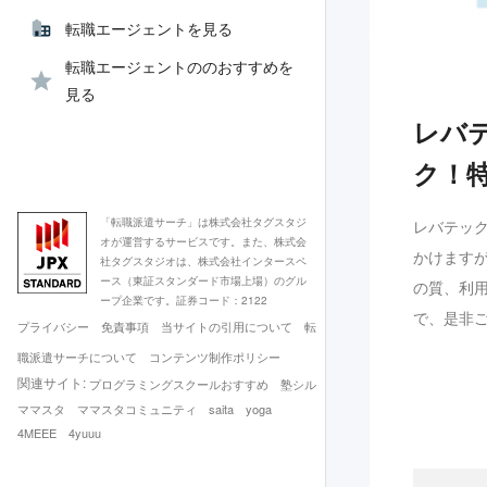
転職エージェントを見る
転職エージェントののおすすめを
見る
レバ
ク！
「転職派遣サーチ」は株式会社タグスタジ
レバテッ
オが運営するサービスです。また、株式会
かけます
社タグスタジオは、株式会社インタースペ
ース（東証スタンダード市場上場）のグル
の質、利
ープ企業です。証券コード：2122
で、是非
プライバシー
免責事項
当サイトの引用について
転
職派遣サーチについて
コンテンツ制作ポリシー
関連サイト:
プログラミングスクールおすすめ
塾シル
ママスタ
ママスタコミュニティ
saita
yoga
4MEEE
4yuuu