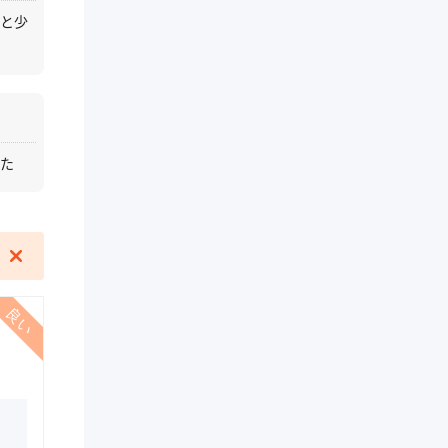
ると少
した