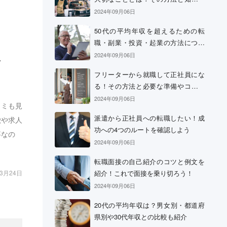
おきたい心構え
2024年09月06日
50代の平均年収を超えるための転
職・副業・投資・起業の方法につい
て
2024年09月06日
ッ
フリーターから就職して正社員にな
る！その方法と必要な準備やコツに
ついて
2024年09月06日
コミも見
派遣から正社員への転職したい！成
徴や求人
功への4つのルートを確認しよう
事なの
2024年09月06日
転職面接の自己紹介のコツと例文を
紹介！これで面接を乗り切ろう！
03月24日
2024年09月06日
20代の平均年収は？男女別・都道府
県別や30代年収との比較も紹介