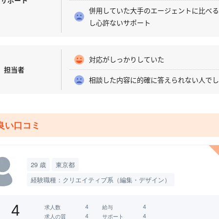
サポート
併用していた大手のエージェントに比べ
し心許ないサポート
対応がしっかりしていた
担当者
相談した内容に的確に答えられない人で
良い口コミ
29 歳
東京都
経験職種：クリエイティブ系（編集・デザイン）
4
求人数
給与
求人の質
サポート