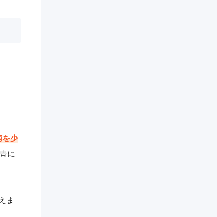
柄を少
青に
えま