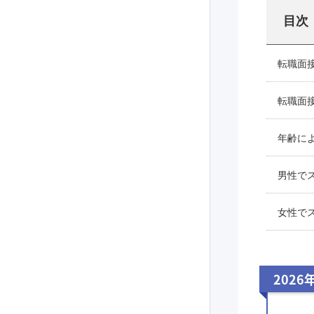
目次
転職面
転職面
年齢に
男性で
女性で
2026