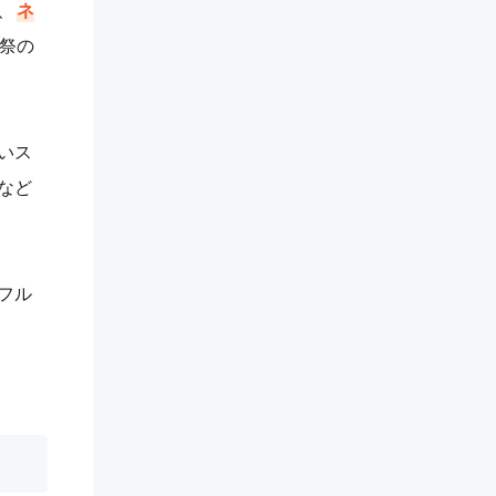
、
ネ
祭の
いス
など
フル