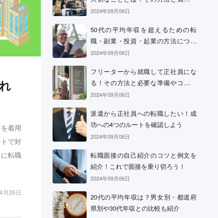
おきたい心構え
2024年09月06日
50代の平均年収を超えるための転
職・副業・投資・起業の方法につい
て
2024年09月06日
フリーターから就職して正社員にな
れ
る！その方法と必要な準備やコツに
ついて
2024年09月06日
派遣から正社員への転職したい！成
功への4つのルートを確認しよう
ツを着用
2024年09月06日
ートで対
うに転職
転職面接の自己紹介のコツと例文を
紹介！これで面接を乗り切ろう！
2024年09月06日
04月26日
20代の平均年収は？男女別・都道府
県別や30代年収との比較も紹介