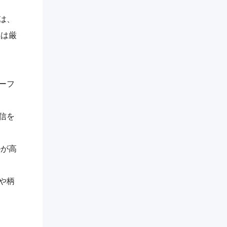
は、
黒は厳
ーフ
信を
ルが高
や柄