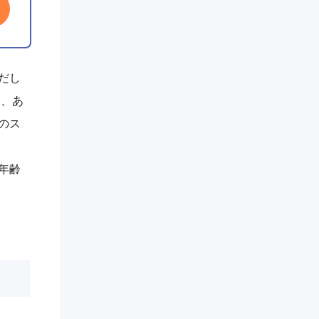
だし
し、あ
のス
年齢