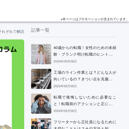
※本ページはプロモーションが含まれています。
記事一覧
それぞれで解説
40歳からの転職！女性のための未経
験・ブランク明け転職のヒントと考
え方
2024年09月06日
工場のライン作業とは？どんな人が
向いているの？きつい点を克服する
方法などを解説
2024年09月06日
転職で後悔しないために必要なこ
と！転職前のアクションと正に後悔
中の場合の解決策
2024年09月06日
フリーターから正社員になるために
大切なこととは？その方法と知って