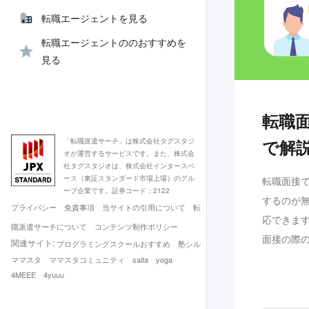
転職エージェントを見る
転職エージェントののおすすめを
見る
転職
で解
「転職派遣サーチ」は株式会社タグスタジ
オが運営するサービスです。また、株式会
社タグスタジオは、株式会社インタースペ
ース（東証スタンダード市場上場）のグル
転職面接
ープ企業です。証券コード：2122
するのが
プライバシー
免責事項
当サイトの引用について
転
応できま
職派遣サーチについて
コンテンツ制作ポリシー
面接の際
関連サイト:
プログラミングスクールおすすめ
塾シル
ママスタ
ママスタコミュニティ
saita
yoga
4MEEE
4yuuu