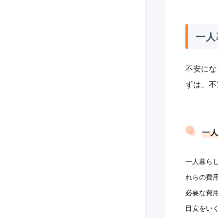
一人
不安にな
ずは、不
一人
一人暮ら
れらの費
必要な費
目安をい