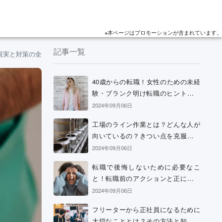
※本ページはプロモーションが含まれています。
記事一覧
現実と対策の全て
40歳からの転職！女性のための未経
験・ブランク明け転職のヒントと考
え方
2024年09月06日
工場のライン作業とは？どんな人が
向いているの？きつい点を克服する
方法などを解説
2024年09月06日
転職で後悔しないために必要なこ
と！転職前のアクションと正に後悔
中の場合の解決策
2024年09月06日
フリーターから正社員になるために
大切なこととは？その方法と知って