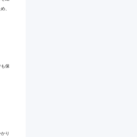
ため、
でも保
かかり