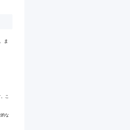
。ま
す。こ
般的な