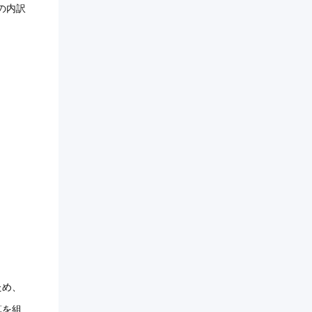
の内訳
ため、
算を組