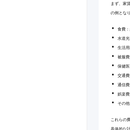
まず、家賃
の例とな
食費：約
水道光
生活用
被服費
保健医
交通費：
通信費
娯楽費：
その他
これらの
具体的な