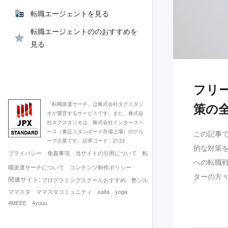
転職エージェントを見る
転職エージェントののおすすめを
見る
フリ
策の
「転職派遣サーチ」は株式会社タグスタジ
オが運営するサービスです。また、株式会
社タグスタジオは、株式会社インタースペ
ース（東証スタンダード市場上場）のグル
この記事
ープ企業です。証券コード：2122
的な対策
プライバシー
免責事項
当サイトの引用について
転
への転職
職派遣サーチについて
コンテンツ制作ポリシー
ターの方
関連サイト:
プログラミングスクールおすすめ
塾シル
ママスタ
ママスタコミュニティ
saita
yoga
4MEEE
4yuuu