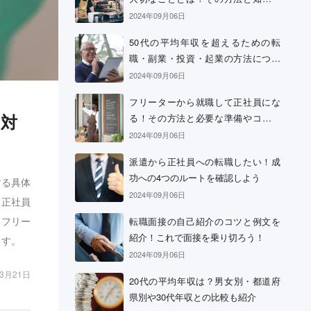
おきたい心構え
2024年09月06日
50代の平均年収を超えるための転
職・副業・投資・起業の方法につい
て
2024年09月06日
フリーターから就職して正社員にな
と対
る！その方法と必要な準備やコツに
ついて
2024年09月06日
派遣から正社員への転職したい！成
功への4つのルートを確認しよう
する具体
2024年09月06日
、正社員
。フリー
転職面接の自己紹介のコツと例文を
紹介！これで面接を乗り切ろう！
ます。
2024年09月06日
03月21日
20代の平均年収は？男女別・都道府
県別や30代年収との比較も紹介