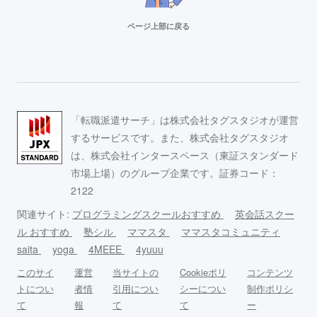
ページ上部に戻る
「転職派遣サーチ」は株式会社タグスタジオが運営
するサービスです。また、株式会社タグスタジオ
は、株式会社インタースペース（東証スタンダード
市場上場）のグループ企業です。証券コード：
2122
関連サイト:
プログラミングスクールおすすめ
英会話スクー
ル おすすめ
塾シル
ママスタ
ママスタコミュニティ
saita
yoga
4MEEE
4yuuu
このサイ
運営
当サイトの
Cookieポリ
コンテンツ
トについ
者情
引用につい
シーについ
制作ポリシ
て
報
て
て
ー