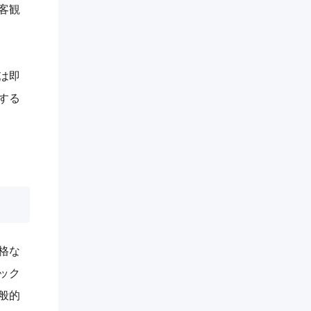
客観
は即
する
格な
ック
般的