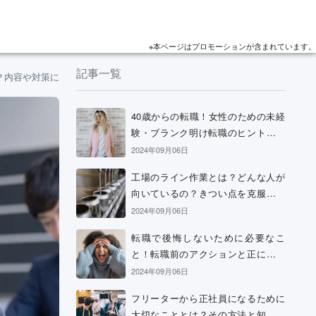
※本ページはプロモーションが含まれています。
記事一覧
？内容や対策について解説！
40歳からの転職！女性のための未経
験・ブランク明け転職のヒントと考
え方
2024年09月06日
工場のライン作業とは？どんな人が
向いているの？きつい点を克服する
方法などを解説
2024年09月06日
転職で後悔しないために必要なこ
と！転職前のアクションと正に後悔
中の場合の解決策
2024年09月06日
フリーターから正社員になるために
大切なこととは？その方法と知って