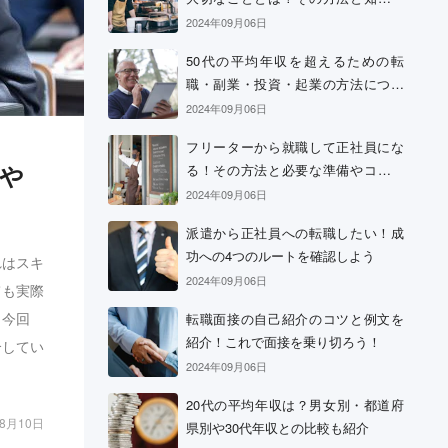
おきたい心構え
2024年09月06日
50代の平均年収を超えるための転
職・副業・投資・起業の方法につい
て
2024年09月06日
フリーターから就職して正社員にな
や
る！その方法と必要な準備やコツに
ついて
2024年09月06日
派遣から正社員への転職したい！成
功への4つのルートを確認しよう
れはスキ
2024年09月06日
ても実際
、今回
転職面接の自己紹介のコツと例文を
紹介！これで面接を乗り切ろう！
介してい
2024年09月06日
20代の平均年収は？男女別・都道府
08月10日
県別や30代年収との比較も紹介