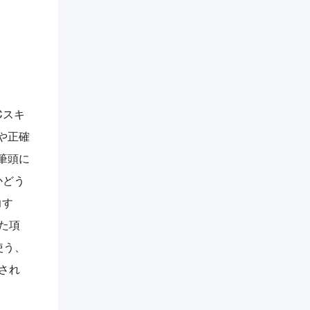
Cスキ
さや正確
を筆頭に
かどう
力す
た項
使う、
され