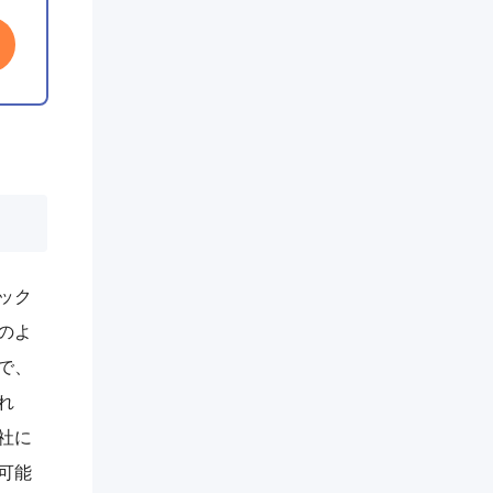
ック
のよ
で、
れ
社に
可能