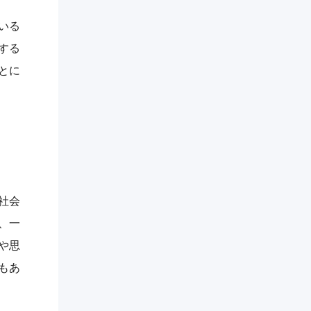
いる
する
とに
社会
、一
や思
もあ