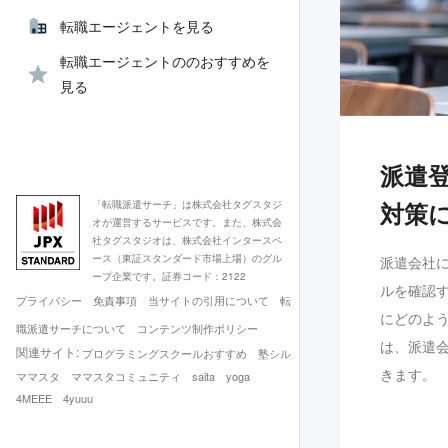
転職エージェントを見る
転職エージェントののおすすめを
見る
派遣
対策
「転職派遣サーチ」は株式会社タグスタジ
オが運営するサービスです。また、株式会
社タグスタジオは、株式会社インタースペ
ース（東証スタンダード市場上場）のグル
派遣会社
ープ企業です。証券コード：2122
ルを確認
プライバシー
免責事項
当サイトの引用について
転
にどのよ
職派遣サーチについて
コンテンツ制作ポリシー
は、派遣
関連サイト:
プログラミングスクールおすすめ
塾シル
きます。
ママスタ
ママスタコミュニティ
saita
yoga
4MEEE
4yuuu